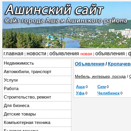
главная
новости
объявления
объявления
новая
|
|
|
|
Недвижимость
Объявления
/
Кропачев
Автомобили, транспорт
Мебель, интерьер, посуда
/
Услуги
Аша
Сим
0
0
Работа
Уфа
Челябинск
0
0
Строительство, ремонт
Для бизнеса
Детские товары
Компьютерная техника
Бытовая техника