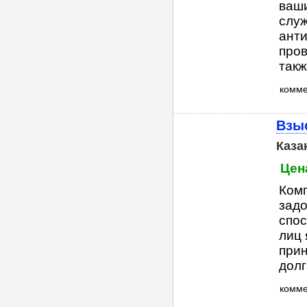
ваш
служ
анти
пров
такж
комм
Взыс
Каза
Цен
Комп
зад
спос
лиц 
прин
долг
комм