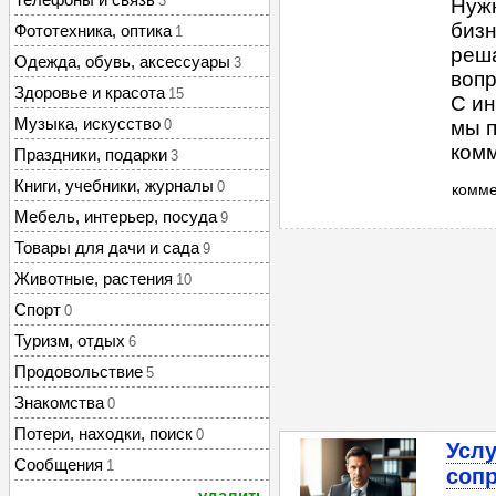
3
Нуж
бизн
Фототехника, оптика
1
реша
Одежда, обувь, аксессуары
3
вопр
Здоровье и красота
15
С ин
Музыка, искусство
0
мы п
комме
Праздники, подарки
3
Книги, учебники, журналы
0
комм
Мебель, интерьер, посуда
9
Товары для дачи и сада
9
Животные, растения
10
Спорт
0
Туризм, отдых
6
Продовольствие
5
Знакомства
0
Потери, находки, поиск
0
Услу
Сообщения
1
соп
удалить