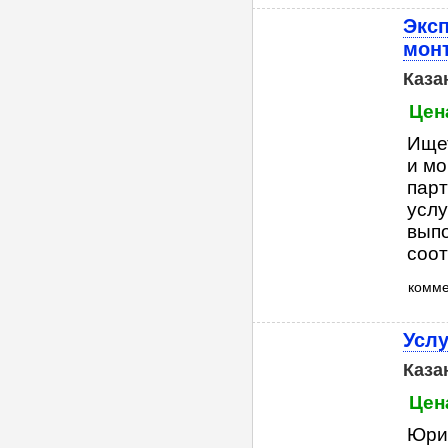
Эксп
мон
Каза
Цен
Ищет
и мо
парт
услу
вып
соот
комм
Услу
Каза
Цен
Юри