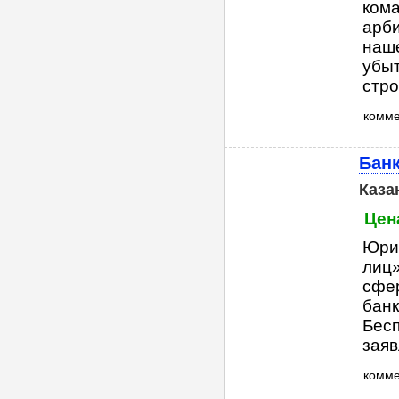
ком
арби
наше
убыт
стро
комм
Банк
Каза
Цен
Юри
лиц
сфер
банк
Бесп
заяв
комм