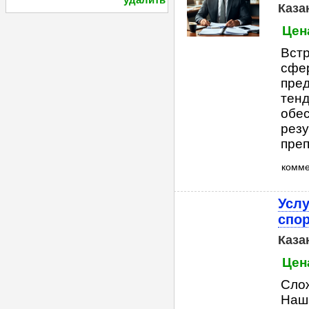
Каза
Цен
Встр
сфер
пре
тенд
обес
резу
преп
комм
Услу
спо
Каза
Цен
Сло
Наша