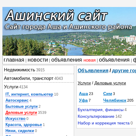
главная
новости
объявления
объявления
новая
|
|
|
|
Недвижимость
3915
Объявления
/
другие г
Автомобили, транспорт
4043
Услуги
/
Деловые услуги
Услуги
4134
Аша
Сим
23
3
IT, интернет, компьютер
10
Уфа
Челябинск
Автосервис
4
7
205
Бытовые услуги
2
Бухгалтерия, финансы
4
Деловые услуги
3539
Консультирование
142
Искусство
0
Набор и коррекция текста
0
Красота, здоровье
1
Няни, сиделки
0