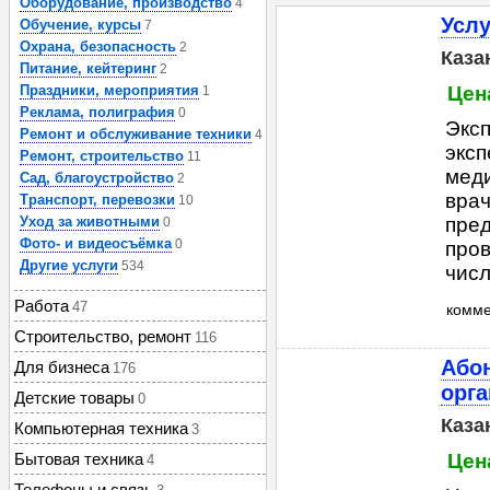
Оборудование, производство
4
Услу
Обучение, курсы
7
Охрана, безопасность
2
Каза
Питание, кейтеринг
2
Праздники, мероприятия
Цен
1
Реклама, полиграфия
0
Эксп
Ремонт и обслуживание техники
4
эксп
Ремонт, строительство
11
меди
Сад, благоустройство
2
врач
Транспорт, перевозки
10
Уход за животными
пред
0
Фото- и видеосъёмка
0
пров
Другие услуги
534
числе
Работа
47
комм
Строительство, ремонт
116
Або
Для бизнеса
176
орга
Детские товары
0
Каза
Компьютерная техника
3
Бытовая техника
Цен
4
Телефоны и связь