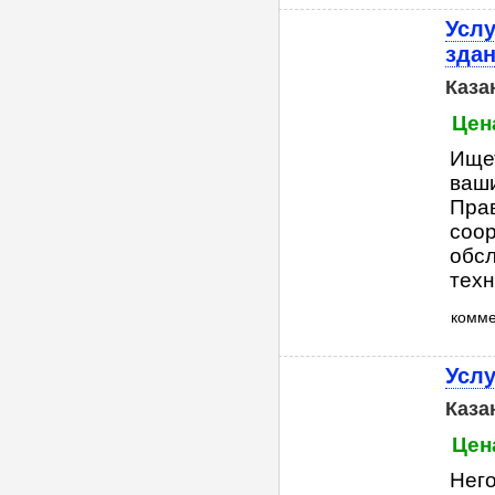
Услу
здан
Каза
Цен
Ище
ваши
Прав
соор
обсл
техн
комм
Услу
Каза
Цен
Него