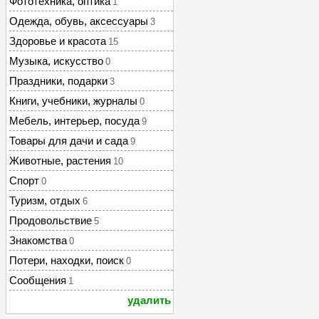
Фототехника, оптика
1
Одежда, обувь, аксессуары
3
Здоровье и красота
15
Музыка, искусство
0
Праздники, подарки
3
Книги, учебники, журналы
0
Мебель, интерьер, посуда
9
Товары для дачи и сада
9
Животные, растения
10
Спорт
0
Туризм, отдых
6
Продовольствие
5
Знакомства
0
Потери, находки, поиск
0
Сообщения
1
удалить