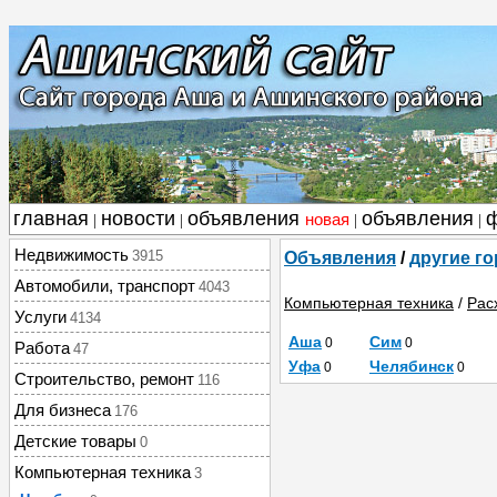
главная
новости
объявления
объявления
новая
|
|
|
|
Недвижимость
3915
Объявления
/
другие г
Автомобили, транспорт
4043
Компьютерная техника
/
Рас
Услуги
4134
Аша
Сим
0
0
Работа
47
Уфа
Челябинск
0
0
Строительство, ремонт
116
Для бизнеса
176
Детские товары
0
Компьютерная техника
3