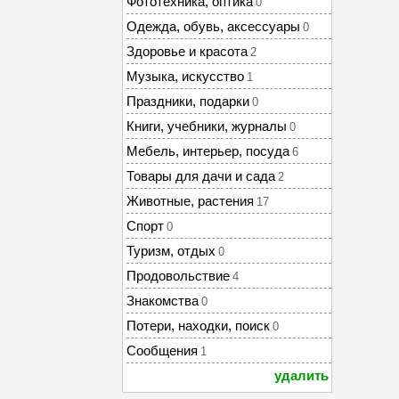
Фототехника, оптика
0
Одежда, обувь, аксессуары
0
Здоровье и красота
2
Музыка, искусство
1
Праздники, подарки
0
Книги, учебники, журналы
0
Мебель, интерьер, посуда
6
Товары для дачи и сада
2
Животные, растения
17
Спорт
0
Туризм, отдых
0
Продовольствие
4
Знакомства
0
Потери, находки, поиск
0
Сообщения
1
удалить