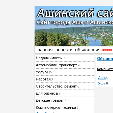
главная
новости
объявления
новая
|
|
Недвижимость
55
Объявл
Автомобили, транспорт
9
Компьюте
Услуги
15
Аша
0
Работа
63
Уфа
0
Строительство, ремонт
6
Для бизнеса
7
Детские товары
7
Компьютерная техника
2