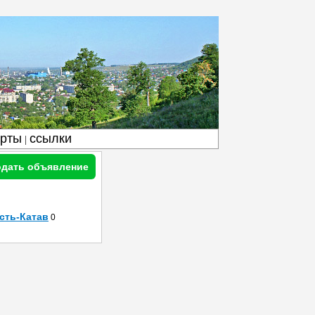
арты
ссылки
|
дать объявление
сть-Катав
0