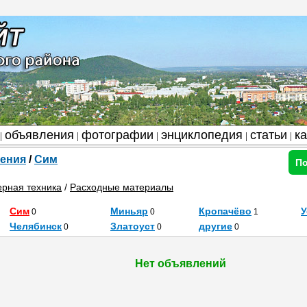
объявления
фотографии
энциклопедия
статьи
к
|
|
|
|
|
ения
/
Сим
По
рная техника
/
Расходные материалы
Сим
Миньяр
Кропачёво
У
0
0
1
Челябинск
Златоуст
другие
0
0
0
Нет объявлений