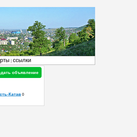
арты
ссылки
|
дать объявление
сть-Катав
0