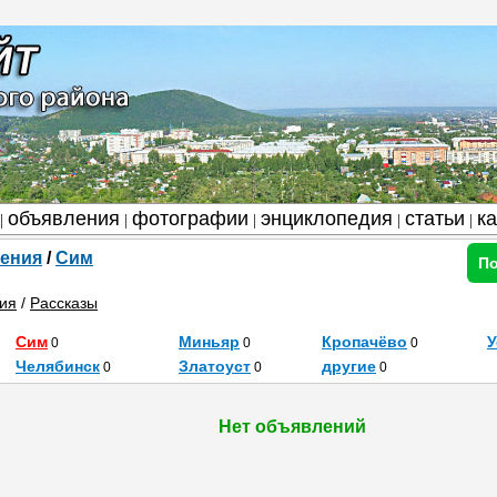
объявления
фотографии
энциклопедия
статьи
к
|
|
|
|
|
ения
/
Сим
По
ия
/
Рассказы
Сим
Миньяр
Кропачёво
У
0
0
0
Челябинск
Златоуст
другие
0
0
0
Нет объявлений