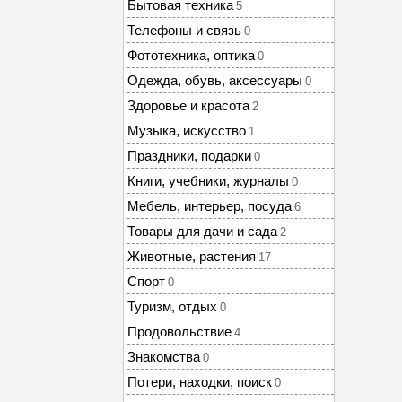
Бытовая техника
5
Телефоны и связь
0
Фототехника, оптика
0
Одежда, обувь, аксессуары
0
Здоровье и красота
2
Музыка, искусство
1
Праздники, подарки
0
Книги, учебники, журналы
0
Мебель, интерьер, посуда
6
Товары для дачи и сада
2
Животные, растения
17
Спорт
0
Туризм, отдых
0
Продовольствие
4
Знакомства
0
Потери, находки, поиск
0