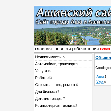
главная
новости
объявления
новая
|
|
Недвижимость
55
Объявл
Автомобили, транспорт
9
Сообщен
Услуги
15
Аша
2
Работа
63
Уфа
0
Строительство, ремонт
6
Для бизнеса
7
Детские товары
7
Компьютерная техника
2