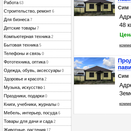
Работа
63
Сим
Строительство, ремонт
6
Адре
Для бизнеса
7
48 к
Детские товары
7
Цен
Компьютерная техника
2
Бытовая техника
комме
5
Телефоны и связь
0
Прод
Фототехника, оптика
0
пав
Одежда, обувь, аксессуары
0
Сим
Здоровье и красота
2
Адр
Музыка, искусство
1
Земе
Праздники, подарки
0
комме
Книги, учебники, журналы
0
Мебель, интерьер, посуда
6
Товары для дачи и сада
2
Животные, растения
17