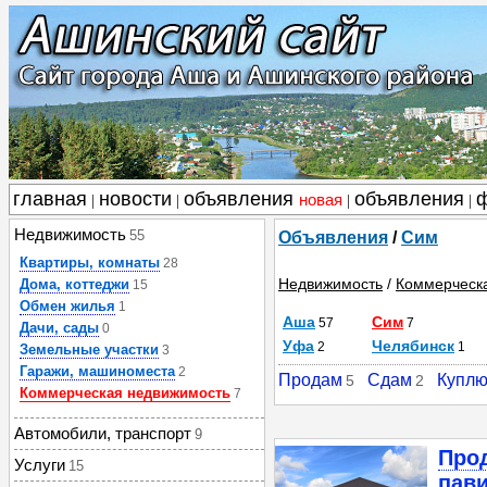
главная
новости
объявления
объявления
новая
|
|
|
|
Недвижимость
55
Объявления
/
Сим
Квартиры, комнаты
28
Недвижимость
/
Коммерческ
Дома, коттеджи
15
Обмен жилья
1
Аша
Сим
57
7
Дачи, сады
0
Уфа
Челябинск
2
1
Земельные участки
3
Гаражи, машиноместа
2
Продам
Сдам
Купл
5
2
Коммерческая недвижимость
7
Автомобили, транспорт
9
Прод
Услуги
15
пав