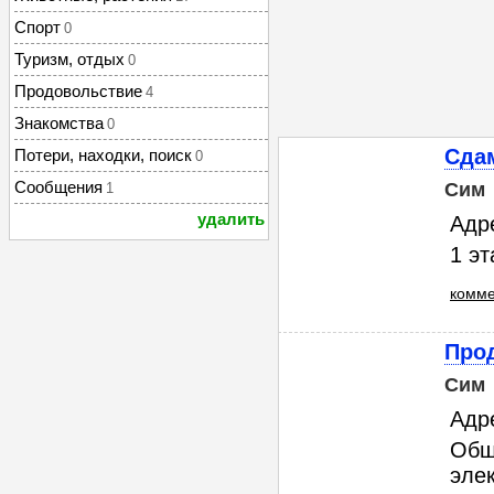
Спорт
0
Туризм, отдых
0
Продовольствие
4
Знакомства
0
Сда
Потери, находки, поиск
0
Сообщения
Сим
1
удалить
Адре
1 эт
комме
Про
Сим
Адр
Общ
эле