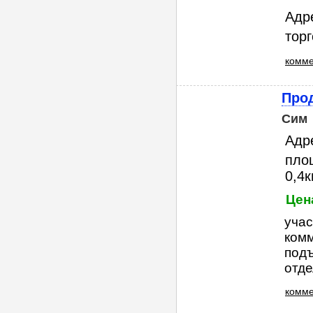
Адре
тор
комме
Про
Сим
Адр
площ
0,4к
Цен
учас
ком
подъ
отде
комме