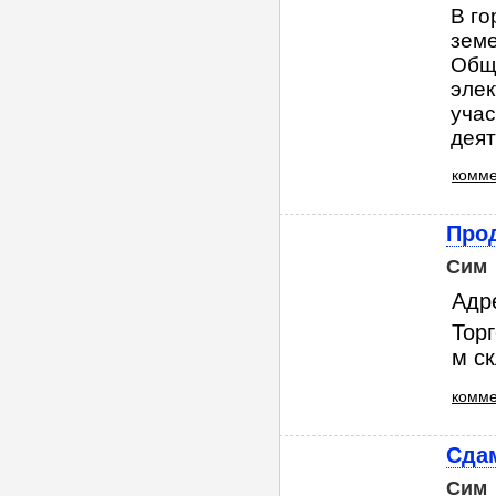
В го
зем
Обща
элек
учас
деят
комме
Про
Сим
Адре
Торг
м ск
комме
Сда
Сим