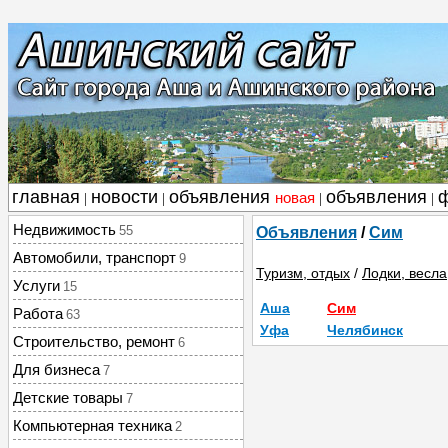
главная
новости
объявления
объявления
новая
|
|
|
|
Недвижимость
55
Объявления
/
Сим
Автомобили, транспорт
9
Туризм, отдых
/
Лодки, весла
Услуги
15
Аша
Сим
Работа
63
Уфа
Челябинск
Строительство, ремонт
6
Для бизнеса
7
Детские товары
7
Компьютерная техника
2