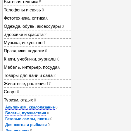
Бытовая техника
5
Телефоны и связь
0
Фототехника, оптика
0
Одежда, обувь, аксессуары
0
Здоровье и красота
2
Музыка, искусство
1
Праздники, подарки
0
Книги, учебники, журналы
0
Мебель, интерьер, посуда
6
Товары для дачи и сада
2
Животные, растения
17
Спорт
0
Туризм, отдых
0
Альпинизм, скалолазание
0
Билеты, путешествия
0
Газовые лампы, плиты
0
Для охоты и рыбалки
0
Для пикника
0