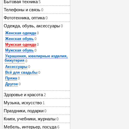
Бытовая техника
5
Телефоны и связь
0
Фототехника, оптика
0
Одежда, обувь, аксессуары
0
Женская одежда
0
Женская обувь
0
Мужская одежда
0
Мужская обувь
0
Украшения, ювелирные изделия,
бижутерия
0
Аксессуары
0
Всё для свадьбы
0
Пряжа
0
Другое
0
Здоровье и красота
2
Музыка, искусство
1
Праздники, подарки
0
Книги, учебники, журналы
0
Мебель, интерьер, посуда
6