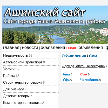
главная
новости
объявления
объявления
новая
|
|
|
|
Недвижимость
55
Объявления
/
Сим
Автомобили, транспорт
9
Одежда, обувь, аксессуары
Услуги
15
Аша
Сим
4
0
Работа
63
Уфа
Челябинск
0
0
Строительство, ремонт
6
Для бизнеса
7
Детские товары
7
Компьютерная техника
2