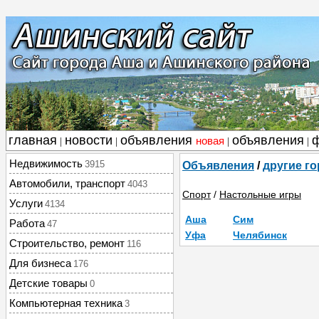
главная
новости
объявления
объявления
новая
|
|
|
|
Недвижимость
3915
Объявления
/
другие г
Автомобили, транспорт
4043
Спорт
/
Настольные игры
Услуги
4134
Аша
Сим
Работа
47
Уфа
Челябинск
Строительство, ремонт
116
Для бизнеса
176
Детские товары
0
Компьютерная техника
3