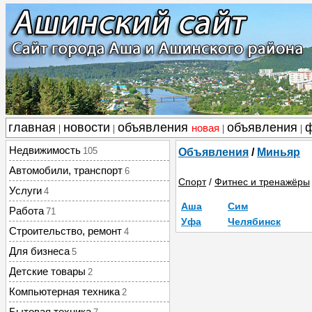
главная
новости
объявления
объявления
новая
|
|
|
|
Недвижимость
105
Объявления
/
Миньяр
Автомобили, транспорт
6
Спорт
/
Фитнес и тренажёры
Услуги
4
Аша
Сим
Работа
71
Уфа
Челябинск
Строительство, ремонт
4
Для бизнеса
5
Детские товары
2
Компьютерная техника
2
Бытовая техника