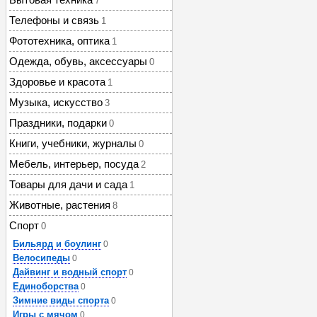
7
Телефоны и связь
1
Фототехника, оптика
1
Одежда, обувь, аксессуары
0
Здоровье и красота
1
Музыка, искусство
3
Праздники, подарки
0
Книги, учебники, журналы
0
Мебель, интерьер, посуда
2
Товары для дачи и сада
1
Животные, растения
8
Спорт
0
Бильярд и боулинг
0
Велосипеды
0
Дайвинг и водный спорт
0
Единоборства
0
Зимние виды спорта
0
Игры с мячом
0