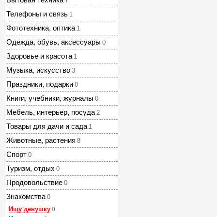
7
Телефоны и связь
1
Фототехника, оптика
1
Одежда, обувь, аксессуары
0
Здоровье и красота
1
Музыка, искусство
3
Праздники, подарки
0
Книги, учебники, журналы
0
Мебель, интерьер, посуда
2
Товары для дачи и сада
1
Животные, растения
8
Спорт
0
Туризм, отдых
0
Продовольствие
0
Знакомства
0
Ищу девушку
0