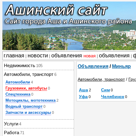
главная
новости
объявления
объявления
новая
|
|
|
|
Недвижимость
105
Объявления
/
Миньяр
Автомобили, транспорт
6
Автомобили, транспорт
/
Гру
Автомобили
4
Грузовики, автобусы
0
Аша
Сим
2
0
Спецтехника
0
Уфа
Челябинск
0
0
Мотоциклы, мототехника
2
Водный транспорт
0
Запчасти и аксессуары
0
Услуги
4
Работа
71