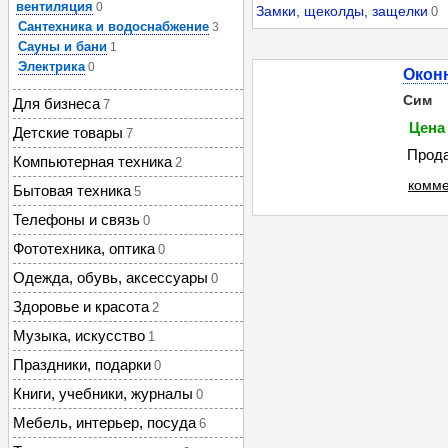
вентиляция
0
Замки, щеколды, защелки
0
Сантехника и водоснабжение
3
Сауны и бани
1
Электрика
0
Окон
Сим
Для бизнеса
7
Цена 
Детские товары
7
Прода
Компьютерная техника
2
комме
Бытовая техника
5
Телефоны и связь
0
Фототехника, оптика
0
Одежда, обувь, аксессуары
0
Здоровье и красота
2
Музыка, искусство
1
Праздники, подарки
0
Книги, учебники, журналы
0
Мебель, интерьер, посуда
6