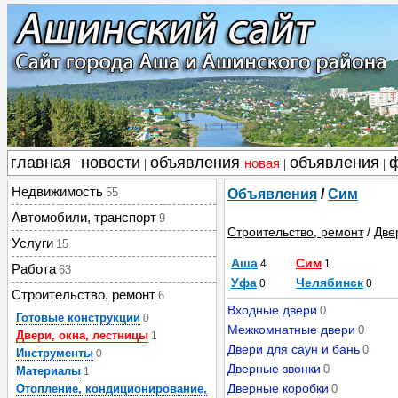
главная
новости
объявления
объявления
новая
|
|
|
|
Недвижимость
55
Объявления
/
Сим
Автомобили, транспорт
9
Строительство, ремонт
/
Две
Услуги
15
Аша
Сим
4
1
Работа
63
Уфа
Челябинск
0
0
Строительство, ремонт
6
Входные двери
0
Готовые конструкции
0
Межкомнатные двери
0
Двери, окна, лестницы
1
Двери для саун и бань
0
Инструменты
0
Дверные звонки
0
Материалы
1
Дверные коробки
Отопление, кондиционирование,
0