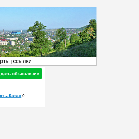
арты
ссылки
|
дать объявление
сть-Катав
0