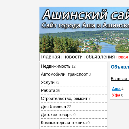
главная
новости
объявления
новая
|
|
Недвижимость
12
Объявл
Автомобили, транспорт
3
Бытовая 
Услуги
73
Аша
4
Работа
36
Уфа
0
Строительство, ремонт
7
Для бизнеса
22
Детские товары
0
Компьютерная техника
0