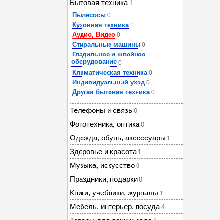
Бытовая техника
1
Пылесосы
0
Кухонная техника
1
Аудио, Видео
0
Стиральные машины
0
Гладильное и швейное
оборудование
0
Климатическая техника
0
Индивидуальный уход
0
Другая бытовая техника
0
Телефоны и связь
0
Фототехника, оптика
0
Одежда, обувь, аксессуары
1
Здоровье и красота
1
Музыка, искусство
0
Праздники, подарки
0
Книги, учебники, журналы
1
Мебель, интерьер, посуда
4