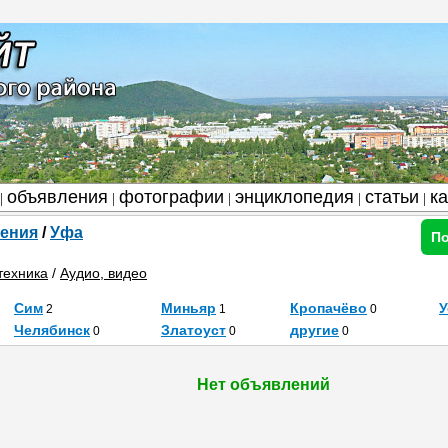
объявления
фотографии
энциклопедия
статьи
к
|
|
|
|
|
ения
/
Уфа
По
техника
/
Аудио, видео
Сим
Миньяр
Кропачёво
У
2
1
0
Челябинск
Златоуст
другие
0
0
0
Нет объявлений