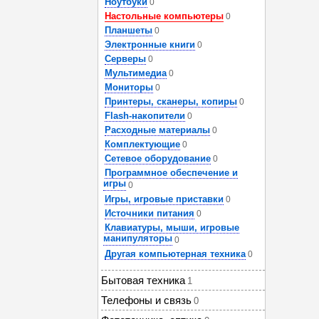
Ноутбуки
0
Настольные компьютеры
0
Планшеты
0
Электронные книги
0
Серверы
0
Мультимедиа
0
Мониторы
0
Принтеры, сканеры, копиры
0
Flash-накопители
0
Расходные материалы
0
Комплектующие
0
Сетевое оборудование
0
Программное обеспечение и
игры
0
Игры, игровые приставки
0
Источники питания
0
Клавиатуры, мыши, игровые
манипуляторы
0
Другая компьютерная техника
0
Бытовая техника
1
Телефоны и связь
0