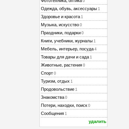
Фототехника, оптика
0
Одежда, обувь, аксессуары
1
Здоровье и красота
1
Музыка, искусство
0
Праздники, подарки
0
Книги, учебники, журналы
1
Мебель, интерьер, посуда
4
Товары для дачи и сада
1
Животные, растения
0
Спорт
0
Туризм, отдых
1
Продовольствие
1
Знакомства
0
Потери, находки, поиск
0
Сообщения
1
удалить