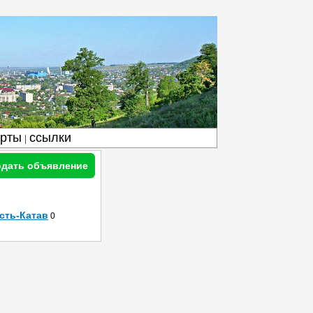
арты
ссылки
|
дать объявление
сть-Катав
0