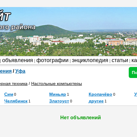
объявления
фотографии
энциклопедия
статьи
к
|
|
|
|
|
ения
/
Уфа
По
рная техника
/
Настольные компьютеры
Сим
Миньяр
Кропачёво
У
0
1
0
Челябинск
Златоуст
другие
1
0
1
Нет объявлений