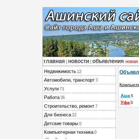
главная
новости
объявления
новая
|
|
Недвижимость
12
Объявл
Автомобили, транспорт
3
Компьюте
Услуги
73
Аша
5
Работа
36
Уфа
0
Строительство, ремонт
7
Для бизнеса
22
Детские товары
0
Компьютерная техника
0