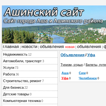
главная
новости
объявления
объявления
новая
|
|
|
|
Недвижимость
12
Объявления
/
Уфа
Автомобили, транспорт
3
Туризм, отдых
/
Билеты, пут
Услуги
73
Аша
Сим
0
0
Работа
36
Уфа
Челябинск
0
0
Строительство, ремонт
7
Для бизнеса
22
Детские товары
0
Компьютерная техника
0