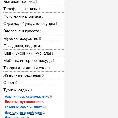
Бытовая техника
1
Телефоны и связь
0
Фототехника, оптика
0
Одежда, обувь, аксессуары
1
Здоровье и красота
1
Музыка, искусство
0
Праздники, подарки
0
Книги, учебники, журналы
1
Мебель, интерьер, посуда
4
Товары для дачи и сада
1
Животные, растения
0
Спорт
0
Туризм, отдых
1
Альпинизм, скалолазание
0
Билеты, путешествия
0
Газовые лампы, плиты
0
Для охоты и рыбалки
1
Для пикника
0