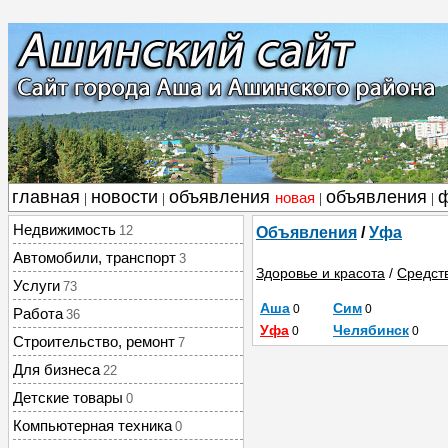
главная
новости
объявления
объявления
новая
|
|
|
|
Недвижимость
12
Объявления
/
Уфа
Автомобили, транспорт
3
Здоровье и красота
/
Средст
Услуги
73
Аша
Сим
0
0
Работа
36
Уфа
Челябинск
0
0
Строительство, ремонт
7
Для бизнеса
22
Детские товары
0
Компьютерная техника
0