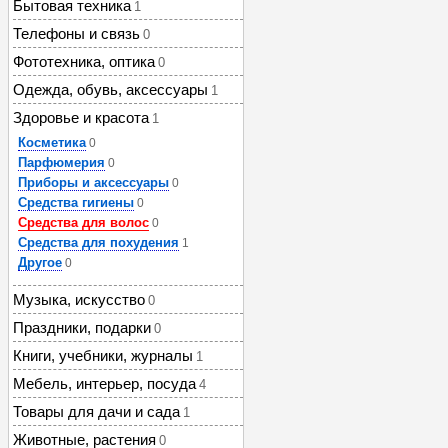
Бытовая техника
1
Телефоны и связь
0
Фототехника, оптика
0
Одежда, обувь, аксессуары
1
Здоровье и красота
1
Косметика
0
Парфюмерия
0
Приборы и аксессуары
0
Средства гигиены
0
Средства для волос
0
Средства для похудения
1
Другое
0
Музыка, искусство
0
Праздники, подарки
0
Книги, учебники, журналы
1
Мебель, интерьер, посуда
4
Товары для дачи и сада
1
Животные, растения
0