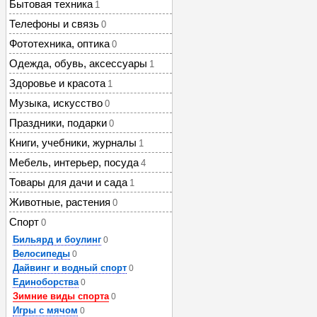
Бытовая техника
1
Телефоны и связь
0
Фототехника, оптика
0
Одежда, обувь, аксессуары
1
Здоровье и красота
1
Музыка, искусство
0
Праздники, подарки
0
Книги, учебники, журналы
1
Мебель, интерьер, посуда
4
Товары для дачи и сада
1
Животные, растения
0
Спорт
0
Бильярд и боулинг
0
Велосипеды
0
Дайвинг и водный спорт
0
Единоборства
0
Зимние виды спорта
0
Игры с мячом
0