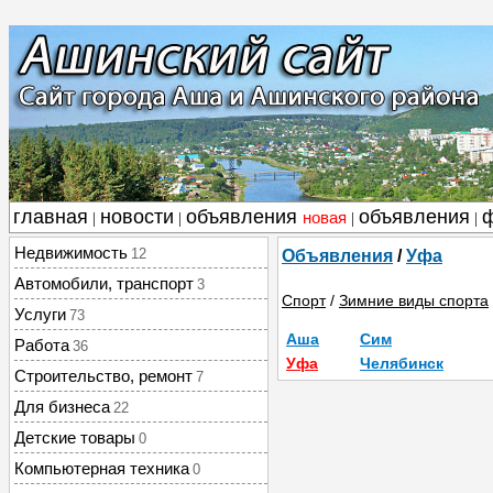
главная
новости
объявления
объявления
новая
|
|
|
|
Недвижимость
12
Объявления
/
Уфа
Автомобили, транспорт
3
Спорт
/
Зимние виды спорта
Услуги
73
Аша
Сим
Работа
36
Уфа
Челябинск
Строительство, ремонт
7
Для бизнеса
22
Детские товары
0
Компьютерная техника
0