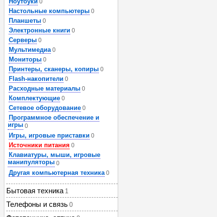
Ноутбуки
0
Настольные компьютеры
0
Планшеты
0
Электронные книги
0
Серверы
0
Мультимедиа
0
Мониторы
0
Принтеры, сканеры, копиры
0
Flash-накопители
0
Расходные материалы
0
Комплектующие
0
Сетевое оборудование
0
Программное обеспечение и
игры
0
Игры, игровые приставки
0
Источники питания
0
Клавиатуры, мыши, игровые
манипуляторы
0
Другая компьютерная техника
0
Бытовая техника
1
Телефоны и связь
0