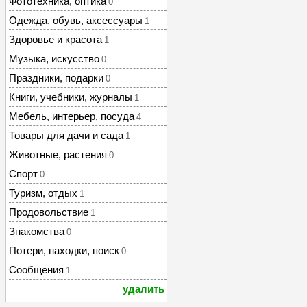
Фототехника, оптика
0
Одежда, обувь, аксессуары
1
Здоровье и красота
1
Музыка, искусство
0
Праздники, подарки
0
Книги, учебники, журналы
1
Мебель, интерьер, посуда
4
Товары для дачи и сада
1
Животные, растения
0
Спорт
0
Туризм, отдых
1
Продовольствие
1
Знакомства
0
Потери, находки, поиск
0
Сообщения
1
удалить