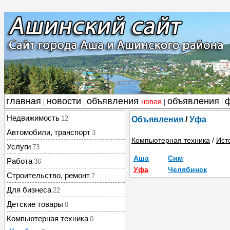
главная
новости
объявления
объявления
новая
|
|
|
|
Недвижимость
12
Объявления
/
Уфа
Автомобили, транспорт
3
Компьютерная техника
/
Ист
Услуги
73
Аша
Сим
Работа
36
Уфа
Челябинск
Строительство, ремонт
7
Для бизнеса
22
Детские товары
0
Компьютерная техника
0