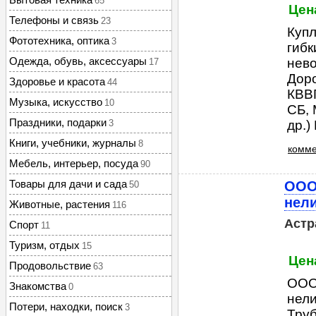
65
Цен
Телефоны и связь
23
Купл
Фототехника, оптика
3
гибк
Одежда, обувь, аксессуары
нево
17
Доро
Здоровье и красота
44
КВВГ
Музыка, искусство
10
СБ,
Праздники, подарки
3
др.)
Книги, учебники, журналы
8
комме
Мебель, интерьер, посуда
90
Товары для дачи и сада
ООО
50
нел
Животные, растения
116
Астр
Спорт
11
Туризм, отдых
15
Цен
Продовольствие
63
ООО
Знакомства
0
нели
Потери, находки, поиск
3
Труб