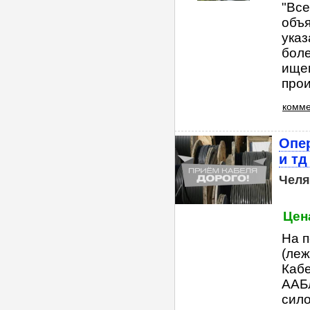
"Все
объя
ука
боле
ище
прои
комме
Опе
и тд
Челя
Цена
На п
(леж
Кабе
ААБл
сило