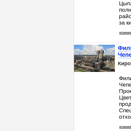
Цып
полн
райо
за к
комме
Фил
Чепе
Киро
Фил
Чепе
Прок
Цвет
прод
Спец
отхо
комме