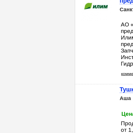
пре
Санк
АО «
пред
Илим
пред
Запч
Инст
Гидр
комме
Туш
Аша
Цен
Прод
от 1