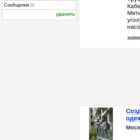
Сообщения
20
Кабе
Мети
удалить
угол
насо
комме
Соз
оде
Моск