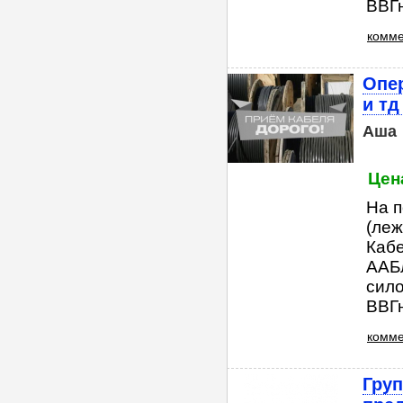
ВВГн
комме
Опе
и тд
Аша
Цена
На п
(леж
Кабе
ААБл
сило
ВВГн
комме
Груп