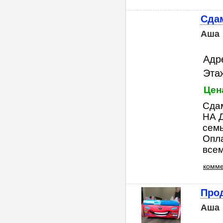
Сдам
Аша
Адр
Этаж
Цен
Сдам
НА 
семь
Опла
всем
комме
Про
Аша