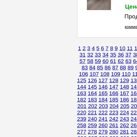
Цена
Прод
комме
1
2
3
4
5
6
7
8
9
10
11
31
32
33
34
35
36
37
3
57
58
59
60
61
62
63
6
83
84
85
86
87
88
89
106
107
108
109
110
1
125
126
127
128
129
13
144
145
146
147
148
14
163
164
165
166
167
16
182
183
184
185
186
18
201
202
203
204
205
20
220
221
222
223
224
22
239
240
241
242
243
24
258
259
260
261
262
26
277
278
279
280
281
28