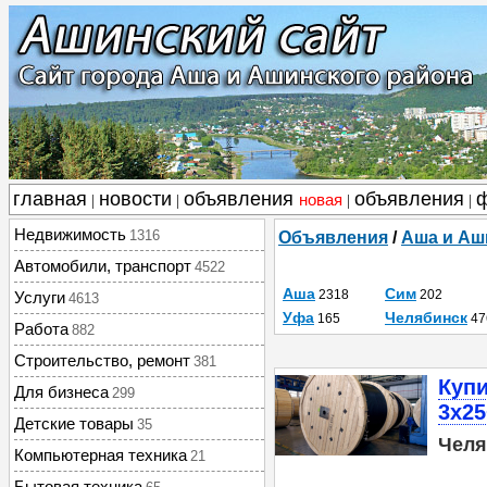
главная
новости
объявления
объявления
новая
|
|
|
|
Недвижимость
1316
Объявления
/
Аша и Аш
Автомобили, транспорт
4522
Аша
Сим
2318
202
Услуги
4613
Уфа
Челябинск
165
47
Работа
882
Строительство, ремонт
381
Купи
Для бизнеса
299
3х25
Детские товары
35
Челя
Компьютерная техника
21
Бытовая техника