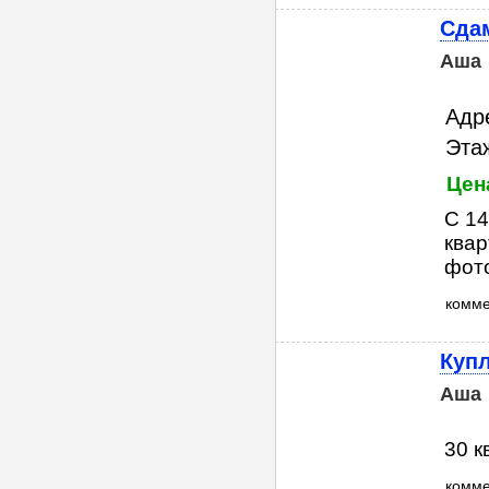
Сдам
Аша
Адр
Этаж
Цен
С 14
квар
фото
комм
Куп
Аша
30 к
комм