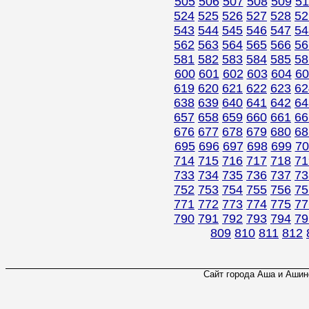
505
506
507
508
509
51
524
525
526
527
528
52
543
544
545
546
547
54
562
563
564
565
566
56
581
582
583
584
585
58
600
601
602
603
604
60
619
620
621
622
623
62
638
639
640
641
642
64
657
658
659
660
661
66
676
677
678
679
680
68
695
696
697
698
699
70
714
715
716
717
718
71
733
734
735
736
737
73
752
753
754
755
756
75
771
772
773
774
775
77
790
791
792
793
794
79
809
810
811
812
Сайт города Аша и Ашинс