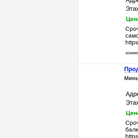
Адр
Этаж
Цен
Сроч
само
http
комм
Прод
Мин
Адр
Этаж
Цен
Сроч
балк
http