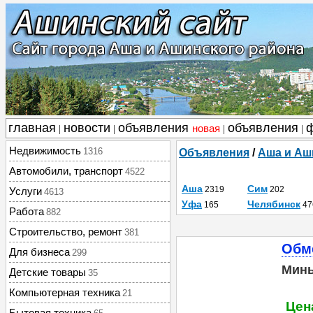
главная
новости
объявления
объявления
новая
|
|
|
|
Недвижимость
1316
Объявления
/
Аша и Аш
Автомобили, транспорт
4522
Аша
Сим
2319
202
Услуги
4613
Уфа
Челябинск
165
47
Работа
882
Строительство, ремонт
381
Обме
Для бизнеса
299
Мин
Детские товары
35
Компьютерная техника
21
Цен
Бытовая техника