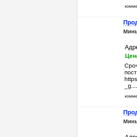
комм
Прод
Мин
Адр
Цен
Сроч
пост
http
_g....
комм
Прод
Мин