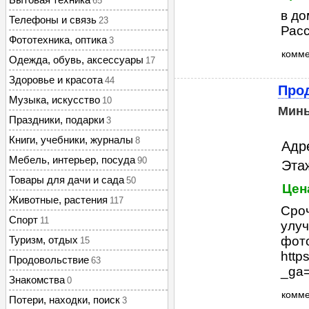
65
в до
Телефоны и связь
23
Рас
Фототехника, оптика
3
комм
Одежда, обувь, аксессуары
17
Здоровье и красота
44
Прод
Музыка, искусство
10
Мин
Праздники, подарки
3
Книги, учебники, журналы
8
Адр
Мебель, интерьер, посуда
90
Этаж
Товары для дачи и сада
50
Цен
Животные, растения
117
Сроч
Спорт
11
улуч
Туризм, отдых
фот
15
http
Продовольствие
63
_ga=
Знакомства
0
комм
Потери, находки, поиск
3