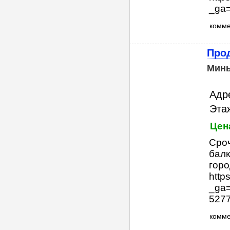
_ga=
комм
Прод
Мин
Адре
Этаж
Цен
Сроч
балк
горо
http
_ga
5277
комм