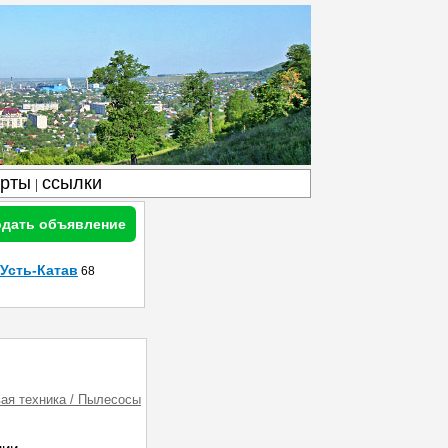
арты
ссылки
|
дать объявление
Усть-Катав
68
ая техника / Пылесосы