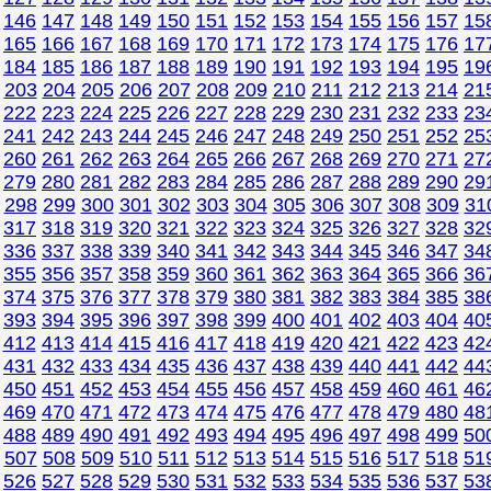
146
147
148
149
150
151
152
153
154
155
156
157
15
165
166
167
168
169
170
171
172
173
174
175
176
17
184
185
186
187
188
189
190
191
192
193
194
195
19
203
204
205
206
207
208
209
210
211
212
213
214
21
222
223
224
225
226
227
228
229
230
231
232
233
23
241
242
243
244
245
246
247
248
249
250
251
252
25
260
261
262
263
264
265
266
267
268
269
270
271
27
279
280
281
282
283
284
285
286
287
288
289
290
29
298
299
300
301
302
303
304
305
306
307
308
309
31
317
318
319
320
321
322
323
324
325
326
327
328
32
336
337
338
339
340
341
342
343
344
345
346
347
34
355
356
357
358
359
360
361
362
363
364
365
366
36
374
375
376
377
378
379
380
381
382
383
384
385
38
393
394
395
396
397
398
399
400
401
402
403
404
40
412
413
414
415
416
417
418
419
420
421
422
423
42
431
432
433
434
435
436
437
438
439
440
441
442
44
450
451
452
453
454
455
456
457
458
459
460
461
46
469
470
471
472
473
474
475
476
477
478
479
480
48
488
489
490
491
492
493
494
495
496
497
498
499
50
507
508
509
510
511
512
513
514
515
516
517
518
51
526
527
528
529
530
531
532
533
534
535
536
537
53