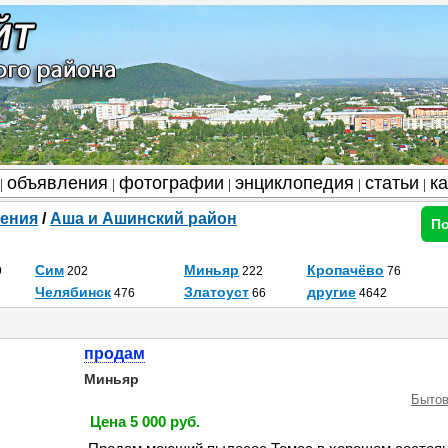
объявления
фотографии
энциклопедия
статьи
к
|
|
|
|
|
ения
/
Аша и Ашинский район
По
Сим
Миньяр
Кропачёво
9
202
222
76
Челябинск
Златоуст
другие
476
66
4642
продам
Миньяр
Бытов
Цена 5 000 руб.