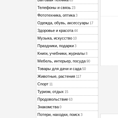
65
Телефоны и связь
23
Фототехника, оптика
3
Одежда, обувь, аксессуары
17
Здоровье и красота
44
Музыка, искусство
10
Праздники, подарки
3
Книги, учебники, журналы
8
Мебель, интерьер, посуда
90
Товары для дачи и сада
50
Животные, растения
117
Спорт
11
Туризм, отдых
15
Продовольствие
63
Знакомства
0
Потери, находки, поиск
3