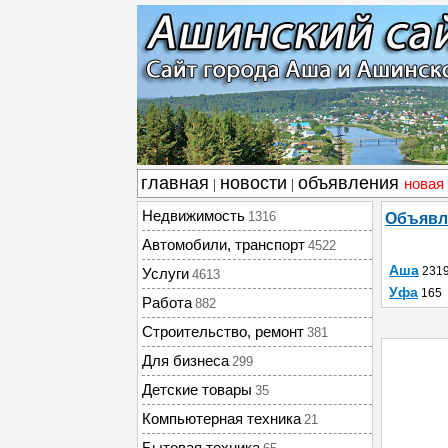
главная
новости
объявления
новая
|
|
Недвижимость
1316
Объявл
Автомобили, транспорт
4522
Аша
231
Услуги
4613
Уфа
165
Работа
882
Строительство, ремонт
381
Для бизнеса
299
Детские товары
35
Компьютерная техника
21
Бытовая техника