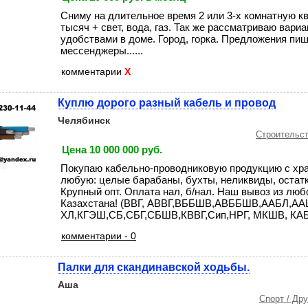
Сниму на длительное время 2 или 3-х комнатную кв
тысяч + свет, вода, газ. Так же рассматриваю вариа
удобствами в доме. Город, горка. Предложения пиш
мессенджеры......
комментарии
X
Куплю дорого разный кабель и провод
Челябинск
Строительст
Цена 10 000 000 руб.
Покупаю кабельно-проводниковую продукцию с хра
любую: целые барабаны, бухты, неликвиды, остатк
Крупный опт. Оплата нал, б/нал. Наш вывоз из люб
Казахстана! (ВВГ, АВВГ,ВББШВ,АВББШВ,ААБЛ,АА
ХЛ,КГЭШ,СБ,СБГ,СБШВ,КВВГ,Сип,НРГ, МКШВ, КАБЕ
комментарии - 0
Палки для скандинавской ходьбы.
Аша
Спорт / Др