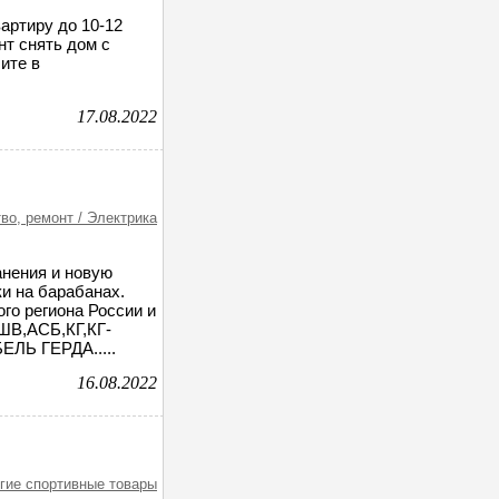
артиру до 10-12
нт снять дом с
ите в
17.08.2022
во, ремонт / Электрика
нения и новую
и на барабанах.
ого региона России и
ШВ,АСБ,КГ,КГ-
ЛЬ ГЕРДА.....
16.08.2022
угие спортивные товары