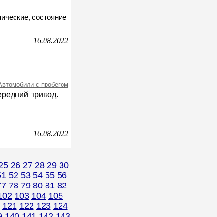
ические, состояние
16.08.2022
 Автомобили с пробегом
Передний привод.
16.08.2022
25
26
27
28
29
30
51
52
53
54
55
56
77
78
79
80
81
82
102
103
104
105
121
122
123
124
9
140
141
142
143