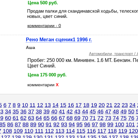
Цена 500 руб.
Продам палки для скандинавской ходьбы, телескоп
новых, цвет синий.
комментарии - 0
Рено Меган сценик1 1996 г.
Аша
Автомобили, транспорт /
Пробег: 250 000 км. Минивен. 1.6 MT. Бензин. 
Цвет Синий.
Цена
175 000
руб.
комментарии
X
5
6
7
8
9
10
11
12
13
14
15
16
17
18
19
20
21
22
23
24
33
34
35
36
37
38
39
40
41
42
43
44
45
46
47
48
49
50
59
60
61
62
63
64
65
66
67
68
69
70
71
72
73
74
75
76
85
86
87
88
89
90
91
92
93
94
95
96
97
98
99
100
101
7
108
109
110
111
112
113
114
115
116
117
118
119
120
127
128
129
130
131
132
133
134
135
136
137
138
13