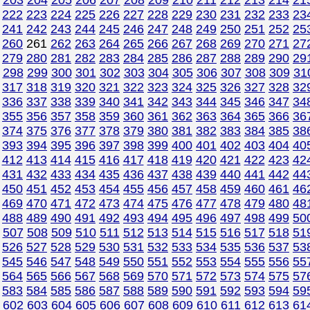
203
204
205
206
207
208
209
210
211
212
213
214
21
222
223
224
225
226
227
228
229
230
231
232
233
23
241
242
243
244
245
246
247
248
249
250
251
252
25
260
261
262
263
264
265
266
267
268
269
270
271
27
279
280
281
282
283
284
285
286
287
288
289
290
29
298
299
300
301
302
303
304
305
306
307
308
309
31
317
318
319
320
321
322
323
324
325
326
327
328
32
336
337
338
339
340
341
342
343
344
345
346
347
34
355
356
357
358
359
360
361
362
363
364
365
366
36
374
375
376
377
378
379
380
381
382
383
384
385
38
393
394
395
396
397
398
399
400
401
402
403
404
40
412
413
414
415
416
417
418
419
420
421
422
423
42
431
432
433
434
435
436
437
438
439
440
441
442
44
450
451
452
453
454
455
456
457
458
459
460
461
46
469
470
471
472
473
474
475
476
477
478
479
480
48
488
489
490
491
492
493
494
495
496
497
498
499
50
507
508
509
510
511
512
513
514
515
516
517
518
51
526
527
528
529
530
531
532
533
534
535
536
537
53
545
546
547
548
549
550
551
552
553
554
555
556
55
564
565
566
567
568
569
570
571
572
573
574
575
57
583
584
585
586
587
588
589
590
591
592
593
594
59
602
603
604
605
606
607
608
609
610
611
612
613
61