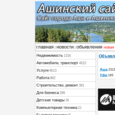
главная
новости
объявления
новая
|
|
Недвижимость
1316
Объявл
Автомобили, транспорт
4522
Аша
231
Услуги
4613
Уфа
165
Работа
882
Строительство, ремонт
381
Для бизнеса
299
Детские товары
35
Компьютерная техника
21
Бытовая техника