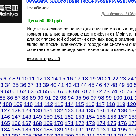
Челябинск
Для бизнеса / Об
Цена 50 000 руб.
Ищете надежное решение для очистки сточных во
горизонтальные шнековые центрифуги от Molniya,
для комплексной обработки сточных вод в различн
включая промышленность и городские системы оч
сочетает в себе передовые технологии и качество, об
комментарии - 0
5
6
7
8
9
10
11
12
13
14
15
16
17
18
19
20
21
22
23
24
33
34
35
36
37
38
39
40
41
42
43
44
45
46
47
48
49
50
59
60
61
62
63
64
65
66
67
68
69
70
71
72
73
74
75
76
85
86
87
88
89
90
91
92
93
94
95
96
97
98
99
100
101
7
108
109
110
111
112
113
114
115
116
117
118
119
120
127
128
129
130
131
132
133
134
135
136
137
138
13
146
147
148
149
150
151
152
153
154
155
156
157
15
165
166
167
168
169
170
171
172
173
174
175
176
17
184
185
186
187
188
189
190
191
192
193
194
195
19