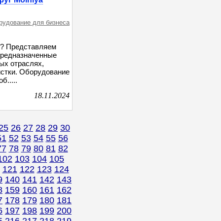
орудование для бизнеса
д? Представляем
 предназначенные
ых отраслях,
истки. Оборудование
.....
18.11.2024
25
26
27
28
29
30
51
52
53
54
55
56
77
78
79
80
81
82
102
103
104
105
121
122
123
124
9
140
141
142
143
8
159
160
161
162
7
178
179
180
181
6
197
198
199
200