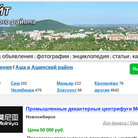
объявления
фотографии
энциклопедия
статьи
к
|
|
|
|
|
ения
/
Аша и Ашинский район
По
Сим
Миньяр
Кропачёво
9
202
222
76
Челябинск
Златоуст
другие
476
66
4642
Промышленные декантерные центрифуги Mo
Новосибирск
Для бизнеса / Об
Цена 50 000 руб.