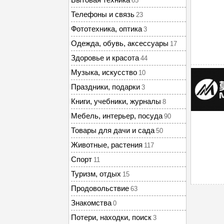
65
Телефоны и связь
23
Фототехника, оптика
3
Одежда, обувь, аксессуары
17
Здоровье и красота
44
Музыка, искусство
10
Праздники, подарки
3
Книги, учебники, журналы
8
Мебель, интерьер, посуда
90
Товары для дачи и сада
50
Животные, растения
117
Спорт
11
Туризм, отдых
15
Продовольствие
63
Знакомства
0
Потери, находки, поиск
3