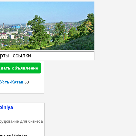
арты
ссылки
|
дать объявление
Усть-Катав
68
lniya
орудование для бизнеса