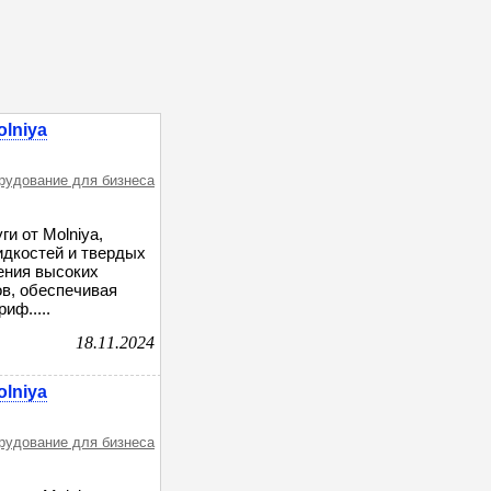
lniya
орудование для бизнеса
и от Molniya,
дкостей и твердых
ения высоких
в, обеспечивая
иф.....
18.11.2024
lniya
орудование для бизнеса