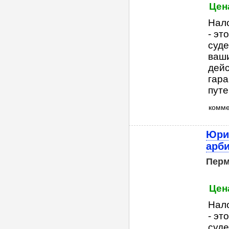
Цена
Нал
- эт
суд
ваши
дейс
гара
путе
комм
Юри
арб
Пер
Цена
Нал
- эт
суд