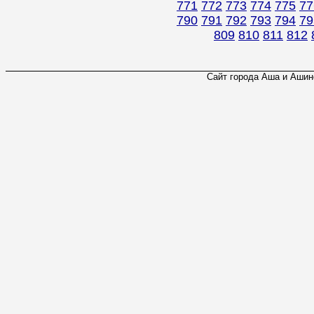
771
772
773
774
775
77
790
791
792
793
794
79
809
810
811
812
Сайт города Аша и Ашинс