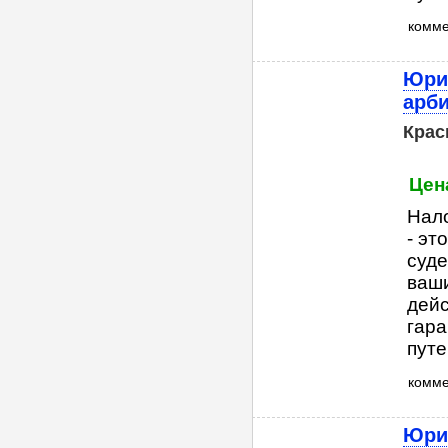
комм
Юри
арб
Крас
Цена
Нал
- эт
суд
ваши
дейс
гара
путе
комм
Юри