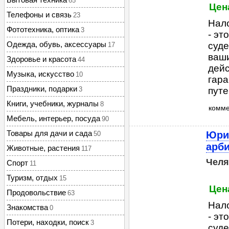
65
Цена
Телефоны и связь
23
Нал
Фототехника, оптика
3
- эт
Одежда, обувь, аксессуары
суд
17
ваши
Здоровье и красота
44
дейс
Музыка, искусство
10
гара
Праздники, подарки
3
путе
Книги, учебники, журналы
8
комм
Мебель, интерьер, посуда
90
Товары для дачи и сада
Юри
50
арб
Животные, растения
117
Челя
Спорт
11
Туризм, отдых
15
Цена
Продовольствие
63
Нал
Знакомства
0
- эт
Потери, находки, поиск
3
суд