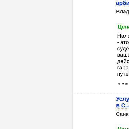
арб
Влад
Цена
Нал
- эт
суд
ваши
дейс
гара
путе
комм
Услу
в С.
Санк