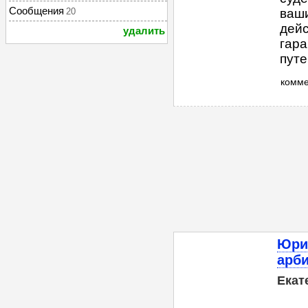
Сообщения
20
ваши
дейс
удалить
гара
путе
комм
Юри
арб
Екат