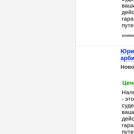
ваши
дейс
гара
путе
комм
Юри
арб
Ново
Цена
Нал
- эт
суд
ваши
дейс
гара
путе