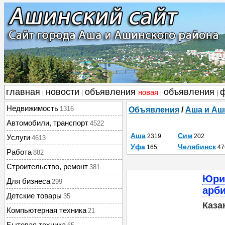
главная
новости
объявления
объявления
новая
|
|
|
|
Недвижимость
1316
Объявления
/
Аша и Аш
Автомобили, транспорт
4522
Аша
Сим
2319
202
Услуги
4613
Уфа
Челябинск
165
47
Работа
882
Строительство, ремонт
381
Юри
Для бизнеса
299
арб
Детские товары
35
Каза
Компьютерная техника
21
Бытовая техника