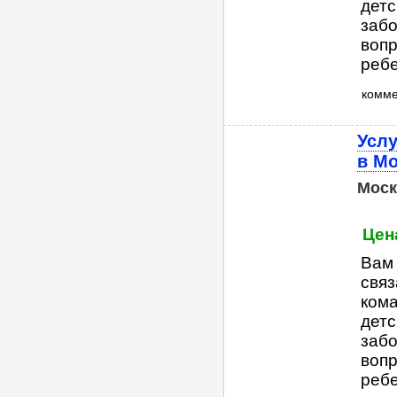
детс
забо
вопр
ребе
комм
Услу
в М
Моск
Цена
Вам
связ
кома
детс
забо
вопр
ребе