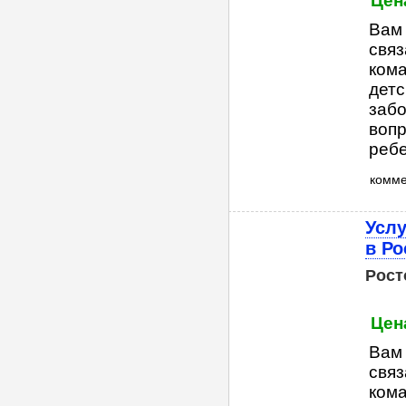
Цена
Вам
связ
кома
детс
забо
вопр
ребе
комм
Услу
в Ро
Рост
Цена
Вам
связ
кома