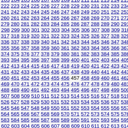
203
204
205
206
207
208
209
210
211
212
213
214
21
222
223
224
225
226
227
228
229
230
231
232
233
23
241
242
243
244
245
246
247
248
249
250
251
252
25
260
261
262
263
264
265
266
267
268
269
270
271
27
279
280
281
282
283
284
285
286
287
288
289
290
29
298
299
300
301
302
303
304
305
306
307
308
309
31
317
318
319
320
321
322
323
324
325
326
327
328
32
336
337
338
339
340
341
342
343
344
345
346
347
34
355
356
357
358
359
360
361
362
363
364
365
366
36
374
375
376
377
378
379
380
381
382
383
384
385
38
393
394
395
396
397
398
399
400
401
402
403
404
40
412
413
414
415
416
417
418
419
420
421
422
423
42
431
432
433
434
435
436
437
438
439
440
441
442
44
450
451
452
453
454
455
456
457
458
459
460
461
46
469
470
471
472
473
474
475
476
477
478
479
480
48
488
489
490
491
492
493
494
495
496
497
498
499
50
507
508
509
510
511
512
513
514
515
516
517
518
51
526
527
528
529
530
531
532
533
534
535
536
537
53
545
546
547
548
549
550
551
552
553
554
555
556
55
564
565
566
567
568
569
570
571
572
573
574
575
57
583
584
585
586
587
588
589
590
591
592
593
594
59
602
603
604
605
606
607
608
609
610
611
612
613
61