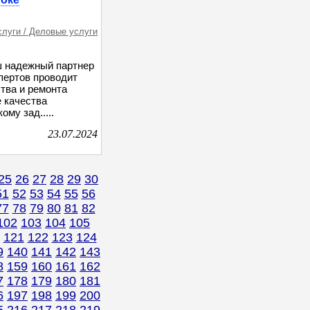
слуги / Деловые услуги
ш надежный партнер
пертов проводит
тва и ремонта
 качества
му зад.....
23.07.2024
25
26
27
28
29
30
51
52
53
54
55
56
77
78
79
80
81
82
102
103
104
105
121
122
123
124
9
140
141
142
143
8
159
160
161
162
7
178
179
180
181
6
197
198
199
200