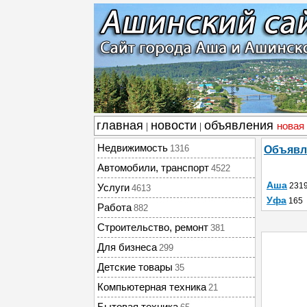
главная
новости
объявления
новая
|
|
Недвижимость
1316
Объявл
Автомобили, транспорт
4522
Аша
231
Услуги
4613
Уфа
165
Работа
882
Строительство, ремонт
381
Для бизнеса
299
Детские товары
35
Компьютерная техника
21
Бытовая техника