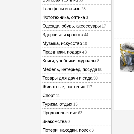
65
Телефоны и связь
23
Фототехника, оптика
3
Одежда, обувь, аксессуары
17
Здоровье и красота
44
Музыка, искусство
10
Праздники, подарки
3
Книги, учебники, журналы
8
Мебель, интерьер, посуда
90
Товары для дачи и сада
50
Животные, растения
117
Спорт
11
Туризм, отдых
15
Продовольствие
63
Знакомства
0
Потери, находки, поиск
3