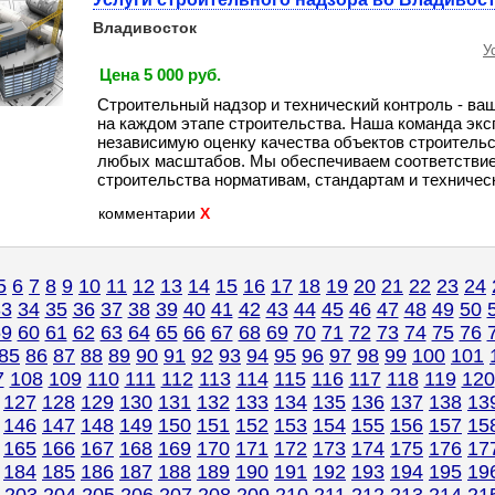
Владивосток
У
Цена 5 000 руб.
Строительный надзор и технический контроль - ва
на каждом этапе строительства. Наша команда экс
независимую оценку качества объектов строительс
любых масштабов. Мы обеспечиваем соответствие
строительства нормативам, стандартам и техническо
комментарии
X
5
6
7
8
9
10
11
12
13
14
15
16
17
18
19
20
21
22
23
24
33
34
35
36
37
38
39
40
41
42
43
44
45
46
47
48
49
50
59
60
61
62
63
64
65
66
67
68
69
70
71
72
73
74
75
76
85
86
87
88
89
90
91
92
93
94
95
96
97
98
99
100
101
7
108
109
110
111
112
113
114
115
116
117
118
119
120
127
128
129
130
131
132
133
134
135
136
137
138
13
146
147
148
149
150
151
152
153
154
155
156
157
15
165
166
167
168
169
170
171
172
173
174
175
176
17
184
185
186
187
188
189
190
191
192
193
194
195
19