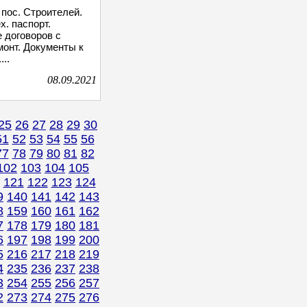
пос. Строителей.
х. паспорт.
 договоров с
онт. Документы к
...
08.09.2021
25
26
27
28
29
30
51
52
53
54
55
56
77
78
79
80
81
82
102
103
104
105
121
122
123
124
9
140
141
142
143
8
159
160
161
162
7
178
179
180
181
6
197
198
199
200
5
216
217
218
219
4
235
236
237
238
3
254
255
256
257
2
273
274
275
276