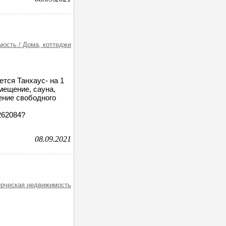
ость / Дома, коттеджи
тся Танхаус- на 1
мещение, сауна,
ение свободного
9262084?
08.09.2021
рческая недвижимость