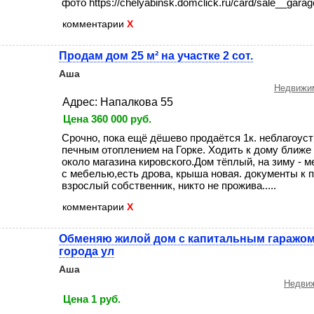
фото https://chelyabinsk.domclick.ru/card/sale__garage
комментарии
X
Продам дом 25 м² на участке 2 сот.
Аша
Недвижим
Адрес: Напалкова 55
Цена 360 000 руб.
Срочно, пока ещё дёшево продаётся 1к. неблагоуст
печным отоплением на Горке. Ходить к дому ближе
около магазина кировского.Дом тёплый, на зиму - 
с мебелью,есть дрова, крыша новая. документы к п
взрослый собственник, никто не прожива.....
комментарии
X
Обменяю жилой дом с капитальным гаражом,
города ул
Аша
Недвиж
Цена 1 руб.