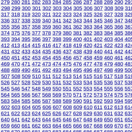
279
280
281
282
283
284
285
286
287
288
289
290
29
298
299
300
301
302
303
304
305
306
307
308
309
31
317
318
319
320
321
322
323
324
325
326
327
328
32
336
337
338
339
340
341
342
343
344
345
346
347
34
355
356
357
358
359
360
361
362
363
364
365
366
36
374
375
376
377
378
379
380
381
382
383
384
385
38
393
394
395
396
397
398
399
400
401
402
403
404
40
412
413
414
415
416
417
418
419
420
421
422
423
42
431
432
433
434
435
436
437
438
439
440
441
442
44
450
451
452
453
454
455
456
457
458
459
460
461
46
469
470
471
472
473
474
475
476
477
478
479
480
48
488
489
490
491
492
493
494
495
496
497
498
499
50
507
508
509
510
511
512
513
514
515
516
517
518
51
526
527
528
529
530
531
532
533
534
535
536
537
53
545
546
547
548
549
550
551
552
553
554
555
556
55
564
565
566
567
568
569
570
571
572
573
574
575
57
583
584
585
586
587
588
589
590
591
592
593
594
59
602
603
604
605
606
607
608
609
610
611
612
613
61
621
622
623
624
625
626
627
628
629
630
631
632
63
640
641
642
643
644
645
646
647
648
649
650
651
65
659
660
661
662
663
664
665
666
667
668
669
670
67