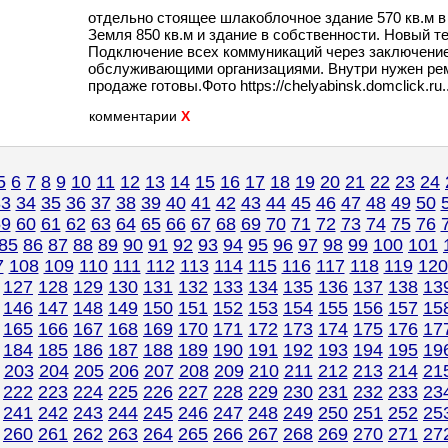
отдельно стоящее шлакоблочное здание 570 кв.м в 
Земля 850 кв.м и здание в собственности. Новый те
Подключение всех коммуникаций через заключение
обслуживающими организациями. Внутри нужен рем
продаже готовы.Фото https://chelyabinsk.domclick.ru..
комментарии
X
5
6
7
8
9
10
11
12
13
14
15
16
17
18
19
20
21
22
23
24
33
34
35
36
37
38
39
40
41
42
43
44
45
46
47
48
49
50
59
60
61
62
63
64
65
66
67
68
69
70
71
72
73
74
75
76
85
86
87
88
89
90
91
92
93
94
95
96
97
98
99
100
101
7
108
109
110
111
112
113
114
115
116
117
118
119
120
127
128
129
130
131
132
133
134
135
136
137
138
13
146
147
148
149
150
151
152
153
154
155
156
157
15
165
166
167
168
169
170
171
172
173
174
175
176
17
184
185
186
187
188
189
190
191
192
193
194
195
19
203
204
205
206
207
208
209
210
211
212
213
214
21
222
223
224
225
226
227
228
229
230
231
232
233
23
241
242
243
244
245
246
247
248
249
250
251
252
25
260
261
262
263
264
265
266
267
268
269
270
271
27