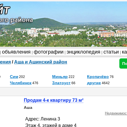
объявления
фотографии
энциклопедия
статьи
к
|
|
|
|
|
ения
/
Аша и Ашинский район
По
Сим
Миньяр
Кропачёво
9
202
222
76
Челябинск
Златоуст
другие
476
66
4642
Продам 4-к квартиру 73 м²
Аша
Недвижимост
Адрес: Ленина 3
Этаж 4, этажей в доме 4