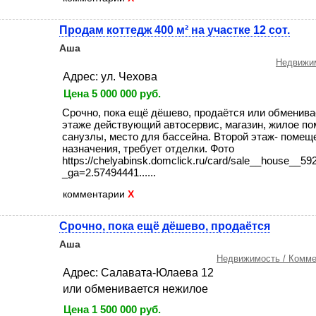
Продам коттедж 400 м² на участке 12 сот.
Аша
Недвижим
Адрес: ул. Чехова
Цена 5 000 000 руб.
Срочно, пока ещё дёшево, продаётся или обменивае
этаже действующий автосервис, магазин, жилое по
санузлы, место для бассейна. Второй этаж- помещ
назначения, требует отделки. Фото
https://chelyabinsk.domclick.ru/card/sale__house__5
_ga=2.57494441......
комментарии
X
Срочно, пока ещё дёшево, продаётся
Аша
Недвижимость / Комме
Адрес: Салавата-Юлаева 12
или обменивается нежилое
Цена 1 500 000 руб.