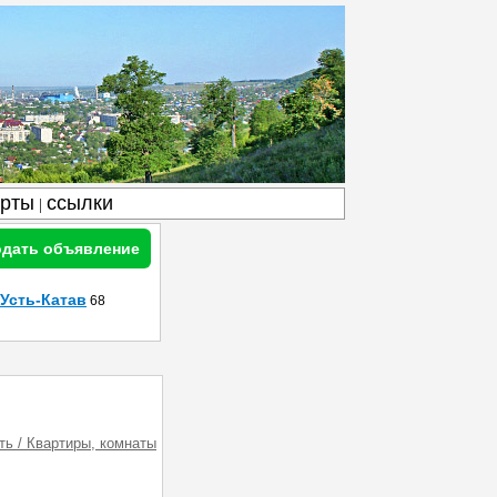
арты
ссылки
|
дать объявление
Усть-Катав
68
ь / Квартиры, комнаты