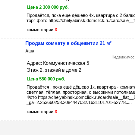
Цена 2 300 000 руб.
Продаётся, пока ещё дёшево 4х. квартира с 2 балко
торг, фото https://chelyabinsk.domclick.ru/card/sale__f
комментарии
X
Продам комнату в общежитии 21 м²
Аша
Недвижимост
Адрес: Коммунистическая 5
Этаж 2, этажей в доме 2
Цена 550 000 руб.
Продаётся , пока ещё дёшево 1к. квартира - комната
светлая, тёплая, просторная, с высокими потолками,
Фото https://chelyabinsk.domclick.ru/card/sale__flat
_ga=2.253660298.2084447032.1631101701-52778.....
комментарии
X