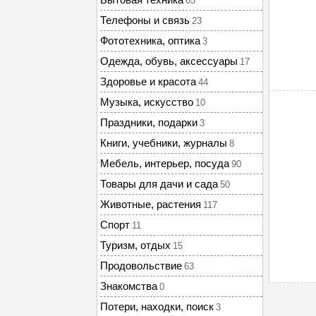
65
Телефоны и связь
23
Фототехника, оптика
3
Одежда, обувь, аксессуары
17
Здоровье и красота
44
Музыка, искусство
10
Праздники, подарки
3
Книги, учебники, журналы
8
Мебель, интерьер, посуда
90
Товары для дачи и сада
50
Животные, растения
117
Спорт
11
Туризм, отдых
15
Продовольствие
63
Знакомства
0
Потери, находки, поиск
3