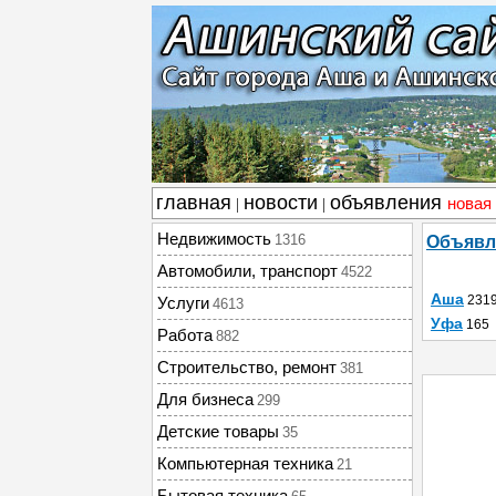
главная
новости
объявления
новая
|
|
Недвижимость
1316
Объявл
Автомобили, транспорт
4522
Аша
231
Услуги
4613
Уфа
165
Работа
882
Строительство, ремонт
381
Для бизнеса
299
Детские товары
35
Компьютерная техника
21
Бытовая техника