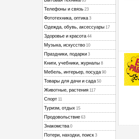
65
Телефоны и связь
23
Фототехника, оптика
3
Одежда, обувь, аксессуары
17
Здоровье и красота
44
Музыка, искусство
10
Праздники, подарки
3
Книги, учебники, журналы
8
Мебель, интерьер, посуда
90
Товары для дачи и сада
50
Животные, растения
117
Спорт
11
Туризм, отдых
15
Продовольствие
63
Знакомства
0
Потери, находки, поиск
3