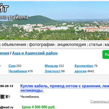
объявления
фотографии
энциклопедия
статьи
к
|
|
|
|
|
ения
/
Аша и Ашинский район
По
Сим
Миньяр
Кропачёво
9
202
222
76
Челябинск
Златоуст
другие
476
66
4642
Куплю кабель, провод оптом с хранения, ле
неликвиды.
Челябинск
Строительст
Цена 4 500 000 руб.