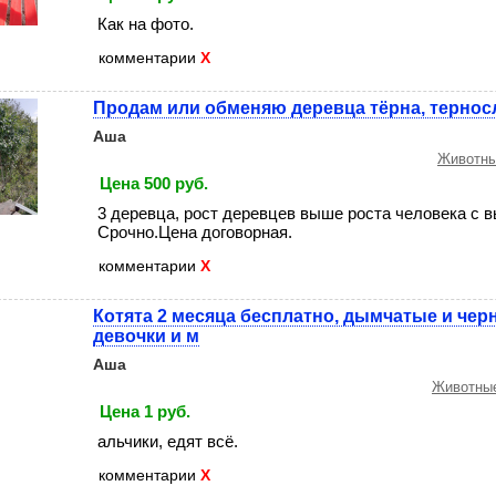
Как на фото.
комментарии
X
Продам или обменяю деревца тёрна, тернос
Аша
Животны
Цена 500 руб.
3 деревца, рост деревцев выше роста человека с в
Срочно.Цена договорная.
комментарии
X
Котята 2 месяца бесплатно, дымчатые и чер
девочки и м
Аша
Животные
Цена 1 руб.
альчики, едят всё.
комментарии
X