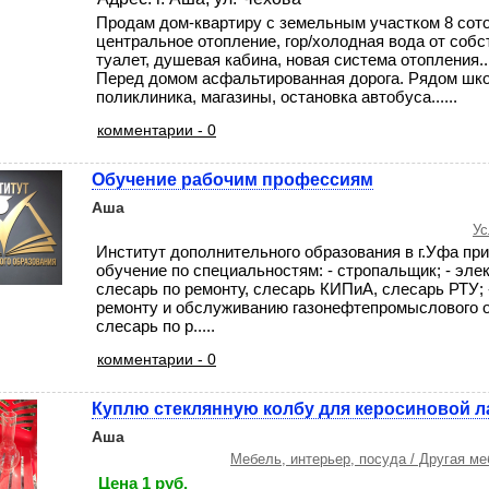
Продам дом-квартиру с земельным участком 8 сото
центральное отопление, гор/холодная вода от соб
туалет, душевая кабина, новая система отопления...
Перед домом асфальтированная дорога. Рядом шко
поликлиника, магазины, остановка автобуса......
комментарии - 0
Обучение рабочим профессиям
Аша
Ус
Институт дополнительного образования в г.Уфа пр
обучение по специальностям: - стропальщик; - элек
слесарь по ремонту, слесарь КИПиА, слесарь РТУ; 
ремонту и обслуживанию газонефтепромыслового о
слесарь по р.....
комментарии - 0
Куплю стеклянную колбу для керосиновой 
Аша
Мебель, интерьер, посуда / Другая ме
Цена 1 руб.