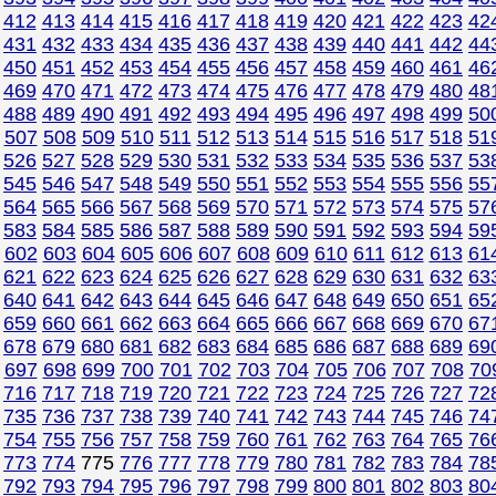
412
413
414
415
416
417
418
419
420
421
422
423
42
431
432
433
434
435
436
437
438
439
440
441
442
44
450
451
452
453
454
455
456
457
458
459
460
461
46
469
470
471
472
473
474
475
476
477
478
479
480
48
488
489
490
491
492
493
494
495
496
497
498
499
50
507
508
509
510
511
512
513
514
515
516
517
518
51
526
527
528
529
530
531
532
533
534
535
536
537
53
545
546
547
548
549
550
551
552
553
554
555
556
55
564
565
566
567
568
569
570
571
572
573
574
575
57
583
584
585
586
587
588
589
590
591
592
593
594
59
602
603
604
605
606
607
608
609
610
611
612
613
61
621
622
623
624
625
626
627
628
629
630
631
632
63
640
641
642
643
644
645
646
647
648
649
650
651
65
659
660
661
662
663
664
665
666
667
668
669
670
67
678
679
680
681
682
683
684
685
686
687
688
689
69
697
698
699
700
701
702
703
704
705
706
707
708
70
716
717
718
719
720
721
722
723
724
725
726
727
72
735
736
737
738
739
740
741
742
743
744
745
746
74
754
755
756
757
758
759
760
761
762
763
764
765
76
773
774
775
776
777
778
779
780
781
782
783
784
78
792
793
794
795
796
797
798
799
800
801
802
803
80