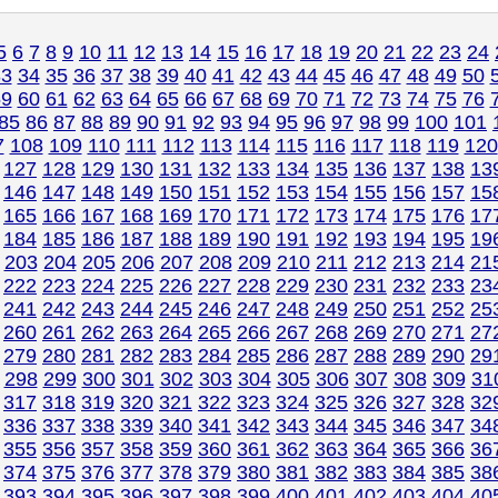
5
6
7
8
9
10
11
12
13
14
15
16
17
18
19
20
21
22
23
24
33
34
35
36
37
38
39
40
41
42
43
44
45
46
47
48
49
50
59
60
61
62
63
64
65
66
67
68
69
70
71
72
73
74
75
76
85
86
87
88
89
90
91
92
93
94
95
96
97
98
99
100
101
7
108
109
110
111
112
113
114
115
116
117
118
119
120
127
128
129
130
131
132
133
134
135
136
137
138
13
146
147
148
149
150
151
152
153
154
155
156
157
15
165
166
167
168
169
170
171
172
173
174
175
176
17
184
185
186
187
188
189
190
191
192
193
194
195
19
203
204
205
206
207
208
209
210
211
212
213
214
21
222
223
224
225
226
227
228
229
230
231
232
233
23
241
242
243
244
245
246
247
248
249
250
251
252
25
260
261
262
263
264
265
266
267
268
269
270
271
27
279
280
281
282
283
284
285
286
287
288
289
290
29
298
299
300
301
302
303
304
305
306
307
308
309
31
317
318
319
320
321
322
323
324
325
326
327
328
32
336
337
338
339
340
341
342
343
344
345
346
347
34
355
356
357
358
359
360
361
362
363
364
365
366
36
374
375
376
377
378
379
380
381
382
383
384
385
38
393
394
395
396
397
398
399
400
401
402
403
404
40