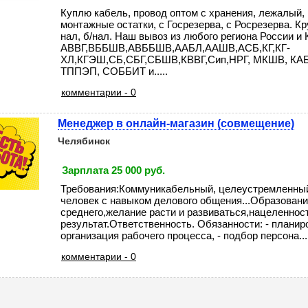
Куплю кабель, провод оптом с хранения, лежалый,
монтажные остатки, с Госрезерва, с Росрезерва. К
нал, б/нал. Наш вывоз из любого региона России и 
АВВГ,ВББШВ,АВББШВ,ААБЛ,ААШВ,АСБ,КГ,КГ-
ХЛ,КГЭШ,СБ,СБГ,СБШВ,КВВГ,Сип,НРГ, МКШВ, КА
ТППЭП, СОББИТ и.....
комментарии - 0
Менеджер в онлайн-магазин (совмещение)
Челябинск
Зарплата 25 000 руб.
Требования:Коммуникабельный, целеустремленный
человек с навыком делового общения...Образовани
среднего,желание расти и развиваться,нацеленнос
результат.Ответственность. Обязанности: - планир
организация рабочего процесса, - подбор персона....
комментарии - 0