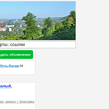
арты
ссылки
|
дать объявление
Усть-Катав
68
жалый,
во, ремонт / Электрика