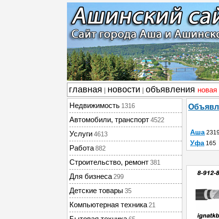
главная
новости
объявления
новая
|
|
Недвижимость
1316
Объявл
Автомобили, транспорт
4522
Аша
231
Услуги
4613
Уфа
165
Работа
882
Строительство, ремонт
381
Для бизнеса
299
Детские товары
35
Компьютерная техника
21
Бытовая техника