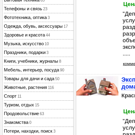
65
Цена
Телефоны и связь
23
"Деп
Фототехника, оптика
3
услу
Одежда, обувь, аксессуары
разд
17
раз
Здоровье и красота
44
объ
Музыка, искусство
10
эксп
Праздники, подарки
3
.....
Книги, учебники, журналы
8
комме
Мебель, интерьер, посуда
90
Товары для дачи и сада
Эксп
50
дома
Животные, растения
116
Крас
Спорт
11
Туризм, отдых
15
Цена
Продовольствие
63
"Деп
Знакомства
0
услу
Потери, находки, поиск
3
разд