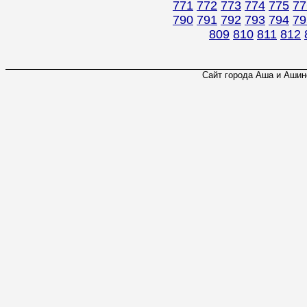
771
772
773
774
775
77
790
791
792
793
794
79
809
810
811
812
Сайт города Аша и Ашинс