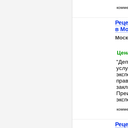
комм
Реце
в М
Моск
Цена
"Деп
услу
эксп
прав
закл
Пре
эксп
комм
Реце