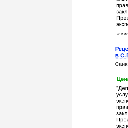
прав
закл
Пре
эксп
комм
Реце
в С-
Санк
Цена
"Деп
услу
эксп
прав
закл
Пре
эксп