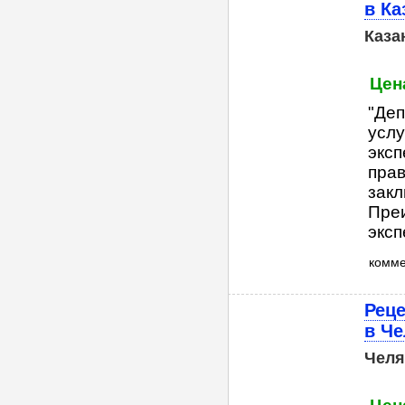
в Ка
Каза
Цена
"Деп
услу
эксп
прав
закл
Пре
эксп
комм
Реце
в Ч
Челя