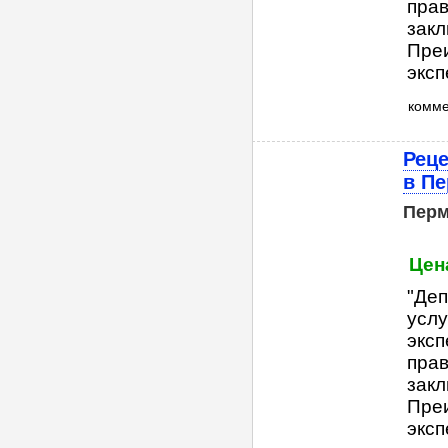
прав
закл
Пре
эксп
комм
Реце
в П
Пер
Цена
"Деп
услу
эксп
прав
закл
Пре
эксп