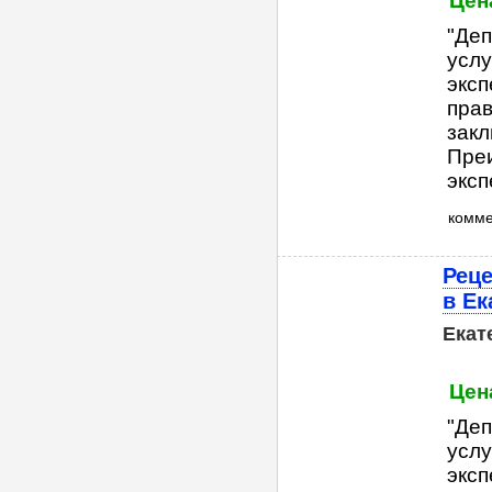
Цена
"Деп
услу
эксп
прав
закл
Пре
эксп
комм
Реце
в Ек
Екат
Цена
"Деп
услу
эксп