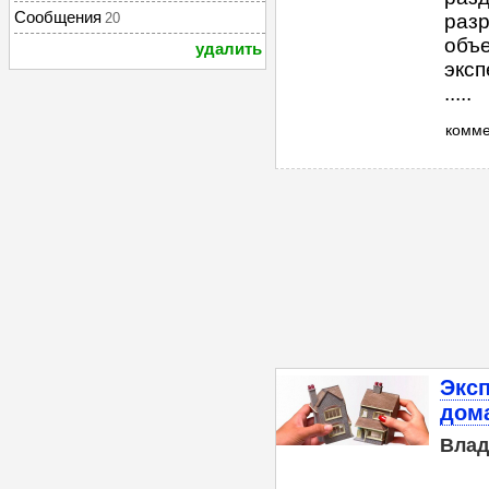
Сообщения
20
раз
объ
удалить
эксп
.....
комм
Эксп
дом
Влад