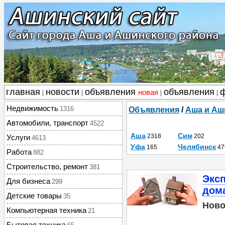
главная
новости
объявления
объявления
новая
|
|
|
|
Недвижимость
1316
Объявления
/
Аша и Аш
Автомобили, транспорт
4522
Аша
Сим
2318
202
Услуги
4613
Уфа
Челябинск
165
47
Работа
882
Строительство, ремонт
381
Эксп
Для бизнеса
299
дом
Детские товары
35
Ново
Компьютерная техника
21
Бытовая техника