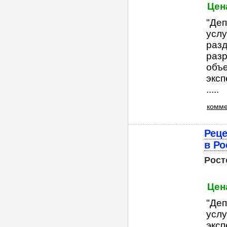
Цена
"Деп
услу
разд
раз
объ
эксп
.....
комме
Реце
в Ро
Рост
Цена
"Деп
услу
эксп