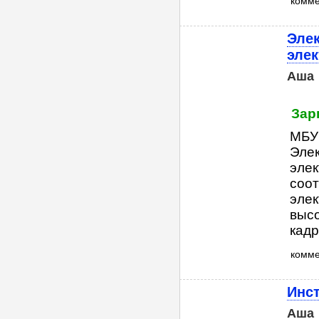
комм
Эле
эле
Аша
Зар
МБУ 
Эле
элек
соот
элек
высо
кадр
комм
Инст
Аша