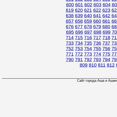
600
601
602
603
604
60
619
620
621
622
623
62
638
639
640
641
642
64
657
658
659
660
661
66
676
677
678
679
680
68
695
696
697
698
699
70
714
715
716
717
718
71
733
734
735
736
737
73
752
753
754
755
756
75
771
772
773
774
775
77
790
791
792
793
794
79
809
810
811
812
Сайт города Аша и Ашинс