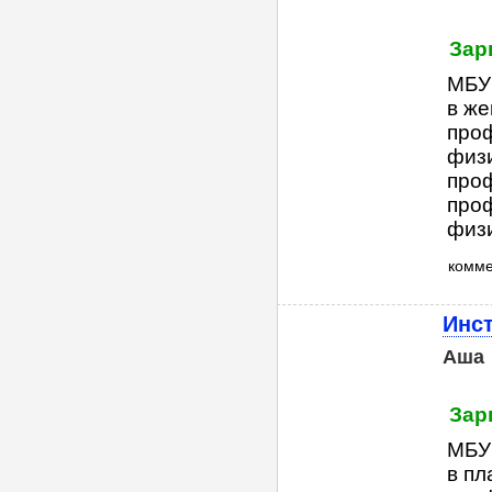
Зар
МБУ 
в же
про
физи
про
про
физи
комм
Инст
Аша
Зар
МБУ 
в пл