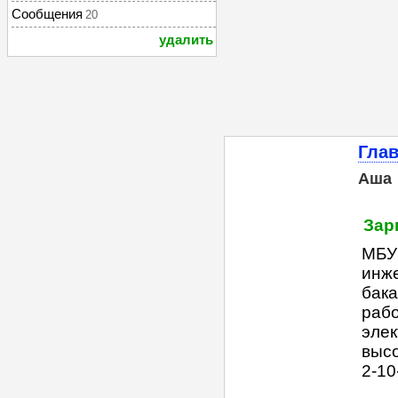
Сообщения
20
удалить
Гла
Аша
Зар
МБУ 
инже
бака
рабо
элек
высо
2-10-