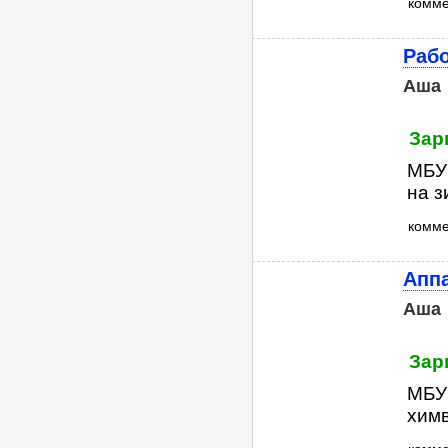
комм
Рабо
Аша
Зар
МБУ 
на з
комм
Апп
Аша
Зар
МБУ 
химв