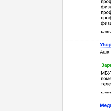
про
физи
про
про
физи
комм
Убо
Аша
Зар
МБУ
пом
теле
комм
Мед