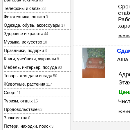
65
Сро
Телефоны и связь
23
стаб
Фототехника, оптика
3
Раб
Одежда, обувь, аксессуары
хара
17
Здоровье и красота
44
комме
Музыка, искусство
10
Сдам
Праздники, подарки
3
Книги, учебники, журналы
Аша
8
Мебель, интерьер, посуда
90
Адр
Товары для дачи и сада
50
Этаж
Животные, растения
117
Цена
Спорт
11
Туризм, отдых
Чист
15
Продовольствие
63
комме
Знакомства
0
Потери, находки, поиск
3