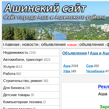
главная
новости
объявления
объявления
новая
|
|
|
|
Недвижимость
1316
Объявления
/
Аша и Аш
Автомобили, транспорт
4522
Аша
Сим
2319
202
Услуги
4613
Уфа
Челябинск
165
47
Работа
882
Строительство, ремонт
381
Рек
Для бизнеса
299
Аша
Детские товары
35
Компьютерная техника
21
Зар
Бытовая техника