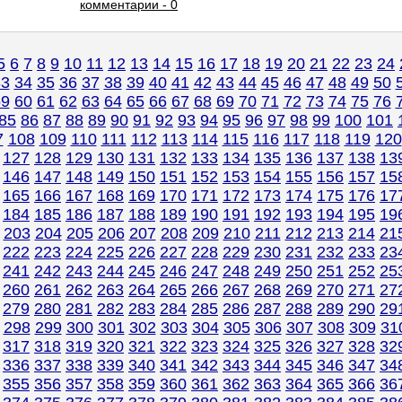
комментарии - 0
5
6
7
8
9
10
11
12
13
14
15
16
17
18
19
20
21
22
23
24
33
34
35
36
37
38
39
40
41
42
43
44
45
46
47
48
49
50
59
60
61
62
63
64
65
66
67
68
69
70
71
72
73
74
75
76
85
86
87
88
89
90
91
92
93
94
95
96
97
98
99
100
101
7
108
109
110
111
112
113
114
115
116
117
118
119
120
127
128
129
130
131
132
133
134
135
136
137
138
13
146
147
148
149
150
151
152
153
154
155
156
157
15
165
166
167
168
169
170
171
172
173
174
175
176
17
184
185
186
187
188
189
190
191
192
193
194
195
19
203
204
205
206
207
208
209
210
211
212
213
214
21
222
223
224
225
226
227
228
229
230
231
232
233
23
241
242
243
244
245
246
247
248
249
250
251
252
25
260
261
262
263
264
265
266
267
268
269
270
271
27
279
280
281
282
283
284
285
286
287
288
289
290
29
298
299
300
301
302
303
304
305
306
307
308
309
31
317
318
319
320
321
322
323
324
325
326
327
328
32
336
337
338
339
340
341
342
343
344
345
346
347
34
355
356
357
358
359
360
361
362
363
364
365
366
36