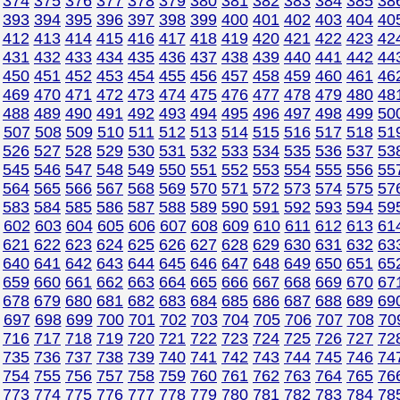
374
375
376
377
378
379
380
381
382
383
384
385
38
393
394
395
396
397
398
399
400
401
402
403
404
40
412
413
414
415
416
417
418
419
420
421
422
423
42
431
432
433
434
435
436
437
438
439
440
441
442
44
450
451
452
453
454
455
456
457
458
459
460
461
46
469
470
471
472
473
474
475
476
477
478
479
480
48
488
489
490
491
492
493
494
495
496
497
498
499
50
507
508
509
510
511
512
513
514
515
516
517
518
51
526
527
528
529
530
531
532
533
534
535
536
537
53
545
546
547
548
549
550
551
552
553
554
555
556
55
564
565
566
567
568
569
570
571
572
573
574
575
57
583
584
585
586
587
588
589
590
591
592
593
594
59
602
603
604
605
606
607
608
609
610
611
612
613
61
621
622
623
624
625
626
627
628
629
630
631
632
63
640
641
642
643
644
645
646
647
648
649
650
651
65
659
660
661
662
663
664
665
666
667
668
669
670
67
678
679
680
681
682
683
684
685
686
687
688
689
69
697
698
699
700
701
702
703
704
705
706
707
708
70
716
717
718
719
720
721
722
723
724
725
726
727
72
735
736
737
738
739
740
741
742
743
744
745
746
74
754
755
756
757
758
759
760
761
762
763
764
765
76
773
774
775
776
777
778
779
780
781
782
783
784
78