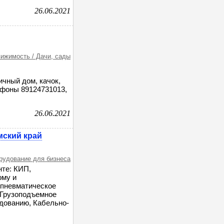
26.06.2021
ижимость / Дачи, сады
ичный дом, качок,
ефоны 89124731013,
26.06.2021
мский край
орудование для бизнеса
те: КИП,
ому и
 пневматическое
 Грузоподъемное
удованию, Кабельно-