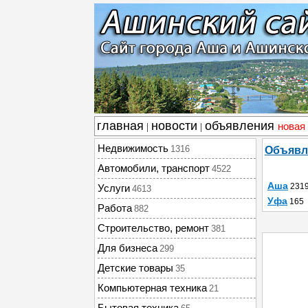
главная
новости
объявления
новая
|
|
Недвижимость
1316
Объявл
Автомобили, транспорт
4522
Аша
231
Услуги
4613
Уфа
165
Работа
882
Строительство, ремонт
381
Для бизнеса
299
Детские товары
35
Компьютерная техника
21
Бытовая техника