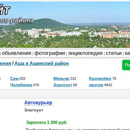
объявления
фотографии
энциклопедия
статьи
к
|
|
|
|
|
ения
/
Аша и Ашинский район
По
Сим
Миньяр
Кропачёво
9
202
222
76
Челябинск
Златоуст
другие
476
66
4642
Автокурьер
Златоуст
Зарплата 1 200 руб.