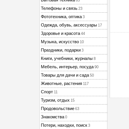
65
Телефоны и связь
23
Фототехника, оптика
3
Одежда, обувь, аксессуары
17
Здоровье и красота
44
Музыка, искусство
10
Праздники, подарки
3
Книги, учебники, журналы
8
Мебель, интерьер, посуда
90
Товары для дачи и сада
50
Животные, растения
117
Спорт
11
Туризм, отдых
15
Продовольствие
63
Знакомства
0
Потери, находки, поиск
3