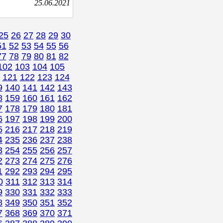
25.06.2021
25
26
27
28
29
30
51
52
53
54
55
56
77
78
79
80
81
82
102
103
104
105
121
122
123
124
9
140
141
142
143
8
159
160
161
162
7
178
179
180
181
6
197
198
199
200
5
216
217
218
219
4
235
236
237
238
3
254
255
256
257
2
273
274
275
276
1
292
293
294
295
0
311
312
313
314
9
330
331
332
333
8
349
350
351
352
7
368
369
370
371