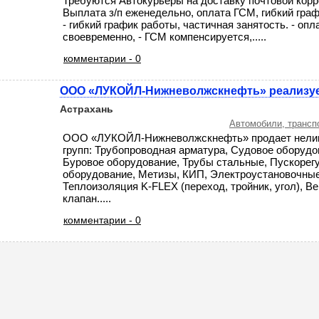
Требуются Автокурьеры на доставку почтовой кор
Выплата з/п еженедельно, оплата ГСМ, гибкий граф
- гибкий график работы, частичная занятость. - оп
своевременно, - ГСМ компенсируется,.....
комментарии - 0
ООО «ЛУКОЙЛ-Нижневолжскнефть» реализу
Астрахань
Автомобили, трансп
ООО «ЛУКОЙЛ-Нижневолжскнефть» продает нели
групп: Трубопроводная арматура, Судовое оборудо
Буровое оборудование, Трубы стальные, Пускоре
оборудование, Метизы, КИП, Электроустановочные
Теплоизоляция K-FLEX (переход, тройник, угол), 
клапан.....
комментарии - 0