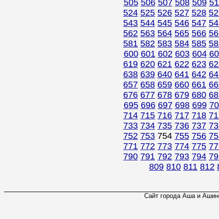
505
506
507
508
509
51
524
525
526
527
528
52
543
544
545
546
547
54
562
563
564
565
566
56
581
582
583
584
585
58
600
601
602
603
604
60
619
620
621
622
623
62
638
639
640
641
642
64
657
658
659
660
661
66
676
677
678
679
680
68
695
696
697
698
699
70
714
715
716
717
718
71
733
734
735
736
737
73
752
753
754
755
756
75
771
772
773
774
775
77
790
791
792
793
794
79
809
810
811
812
Сайт города Аша и Ашинс