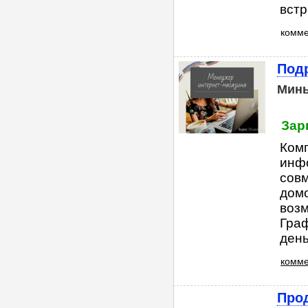
встр
комм
Под
Мин
Зар
Комп
инф
совм
домо
возм
Граф
день
комме
Прод