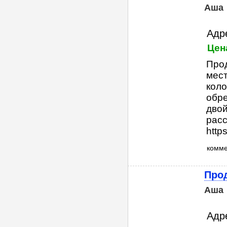
Аша
Адр
Цен
Прод
мест
коло
обре
двой
расс
https
комм
Прод
Аша
Адре