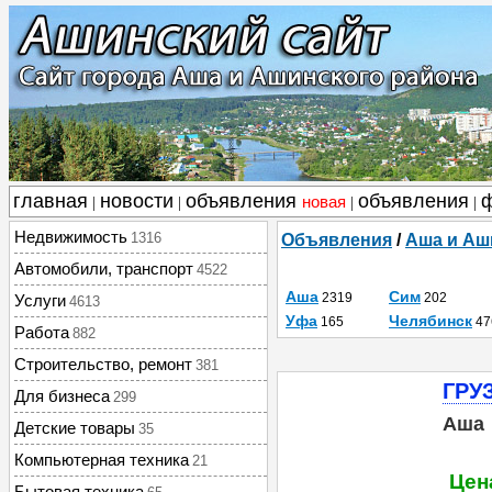
главная
новости
объявления
объявления
новая
|
|
|
|
Недвижимость
1316
Объявления
/
Аша и Аш
Автомобили, транспорт
4522
Аша
Сим
2319
202
Услуги
4613
Уфа
Челябинск
165
47
Работа
882
Строительство, ремонт
381
ГРУ
Для бизнеса
299
Аша
Детские товары
35
Компьютерная техника
21
Цен
Бытовая техника