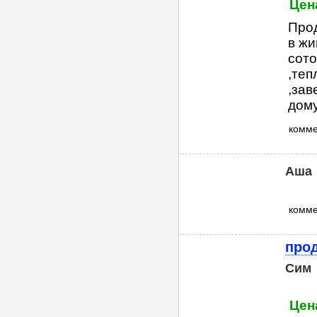
Цена
Прод
в жи
сото
,теп
,зав
дому.
комм
Аша
комм
про
Сим
Цен