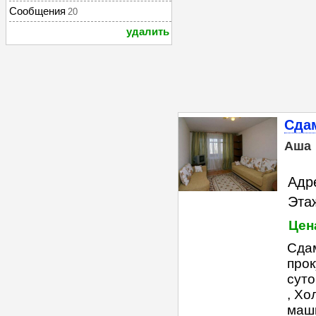
Сообщения
20
удалить
Сдам
Аша
Адре
Этаж
Цен
Сдам
прок
суто
, Хо
маши