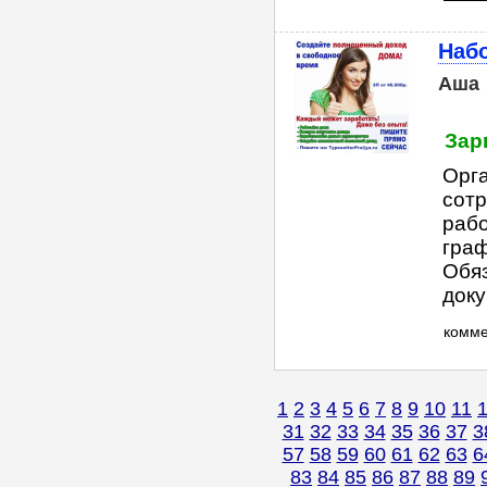
Наб
Аша
Зар
Орга
сотр
рабо
граф
Обяз
доку
комм
1
2
3
4
5
6
7
8
9
10
11
31
32
33
34
35
36
37
3
57
58
59
60
61
62
63
6
83
84
85
86
87
88
89