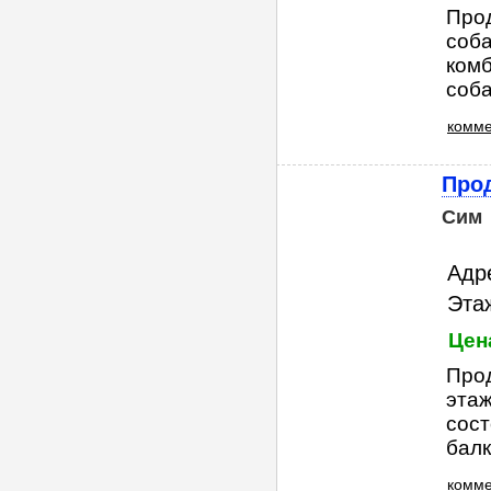
Про
соба
комб
соба
комме
Прод
Сим
Адре
Этаж
Цена
Прод
этаж
сост
балк
комме