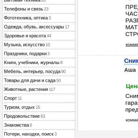
65
ПРЕ
Телефоны и связь
23
ЧАС
Фототехника, оптика
3
РАЗ
Одежда, обувь, аксессуары
МАТ
17
СТР
Здоровье и красота
44
Музыка, искусство
комме
10
Праздники, подарки
3
Сни
Книги, учебники, журналы
8
Аша
Мебель, интерьер, посуда
90
Товары для дачи и сада
50
Цен
Животные, растения
117
Сним
Спорт
11
гара
Туризм, отдых
15
пред
Продовольствие
63
комм
Знакомства
0
Потери, находки, поиск
3