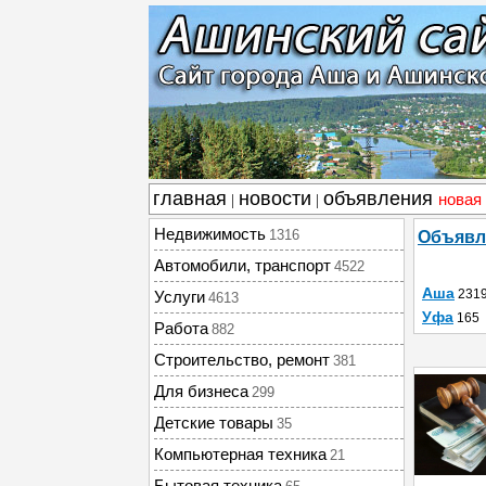
главная
новости
объявления
новая
|
|
Недвижимость
1316
Объявл
Автомобили, транспорт
4522
Аша
231
Услуги
4613
Уфа
165
Работа
882
Строительство, ремонт
381
Для бизнеса
299
Детские товары
35
Компьютерная техника
21
Бытовая техника