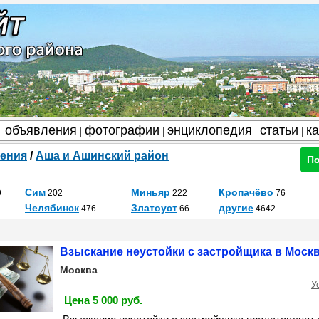
объявления
фотографии
энциклопедия
статьи
к
|
|
|
|
|
ения
/
Аша и Ашинский район
По
Сим
Миньяр
Кропачёво
9
202
222
76
Челябинск
Златоуст
другие
476
66
4642
Взыскание неустойки с застройщика в Моск
Москва
У
Цена 5 000 руб.