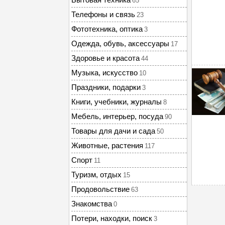
65
Телефоны и связь
23
Фототехника, оптика
3
Одежда, обувь, аксессуары
17
Здоровье и красота
44
Музыка, искусство
10
Праздники, подарки
3
Книги, учебники, журналы
8
Мебель, интерьер, посуда
90
Товары для дачи и сада
50
Животные, растения
117
Спорт
11
Туризм, отдых
15
Продовольствие
63
Знакомства
0
Потери, находки, поиск
3