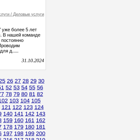
слуги / Деловые услуги
 уже более 5 лет
. В нашей команде
 постоянно
Проводим
я д.....
31.10.2024
25
26
27
28
29
30
51
52
53
54
55
56
77
78
79
80
81
82
102
103
104
105
121
122
123
124
9
140
141
142
143
8
159
160
161
162
7
178
179
180
181
6
197
198
199
200