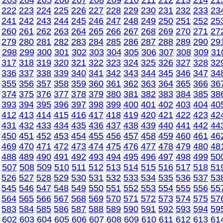
203
204
205
206
207
208
209
210
211
212
213
214
21
222
223
224
225
226
227
228
229
230
231
232
233
23
241
242
243
244
245
246
247
248
249
250
251
252
25
260
261
262
263
264
265
266
267
268
269
270
271
27
279
280
281
282
283
284
285
286
287
288
289
290
29
7
298
299
300
301
302
303
304
305
306
307
308
309
31
317
318
319
320
321
322
323
324
325
326
327
328
32
336
337
338
339
340
341
342
343
344
345
346
347
34
355
356
357
358
359
360
361
362
363
364
365
366
36
374
375
376
377
378
379
380
381
382
383
384
385
38
393
394
395
396
397
398
399
400
401
402
403
404
40
412
413
414
415
416
417
418
419
420
421
422
423
42
431
432
433
434
435
436
437
438
439
440
441
442
44
450
451
452
453
454
455
456
457
458
459
460
461
46
469
470
471
472
473
474
475
476
477
478
479
480
48
488
489
490
491
492
493
494
495
496
497
498
499
50
507
508
509
510
511
512
513
514
515
516
517
518
51
526
527
528
529
530
531
532
533
534
535
536
537
53
545
546
547
548
549
550
551
552
553
554
555
556
55
564
565
566
567
568
569
570
571
572
573
574
575
57
583
584
585
586
587
588
589
590
591
592
593
594
59
602
603
604
605
606
607
608
609
610
611
612
613
61