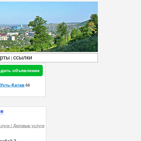
арты
ссылки
|
дать объявление
Усть-Катав
68
ве
слуги / Деловые услуги