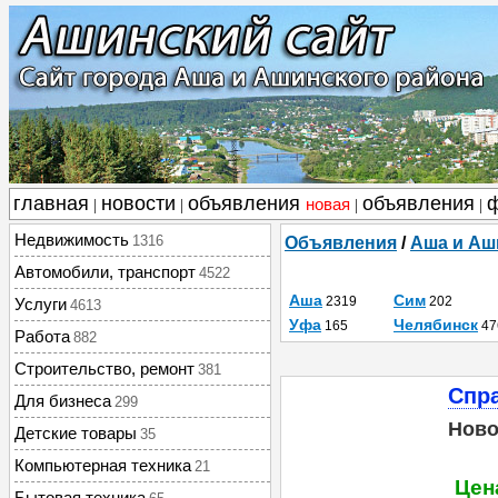
главная
новости
объявления
объявления
новая
|
|
|
|
Недвижимость
1316
Объявления
/
Аша и Аш
Автомобили, транспорт
4522
Аша
Сим
2319
202
Услуги
4613
Уфа
Челябинск
165
47
Работа
882
Строительство, ремонт
381
Спра
Для бизнеса
299
Ново
Детские товары
35
Компьютерная техника
21
Цена
Бытовая техника