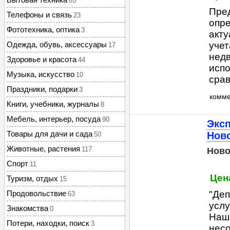
65
Пред
Телефоны и связь
23
опр
Фототехника, оптика
3
акту
Одежда, обувь, аксессуары
учет
17
недв
Здоровье и красота
44
испо
Музыка, искусство
10
срав
Праздники, подарки
3
комм
Книги, учебники, журналы
8
Мебель, интерьер, посуда
90
Эксп
Товары для дачи и сада
Нов
50
Животные, растения
117
Ново
Спорт
11
Цена
Туризм, отдых
15
Продовольствие
"Деп
63
услу
Знакомства
0
Наши
Потери, находки, поиск
3
несо