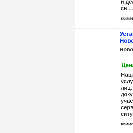
и де
си....
комм
Уста
Нов
Ново
Цена
Нац
услу
лиц
доку
учас
серв
ситуа
комм