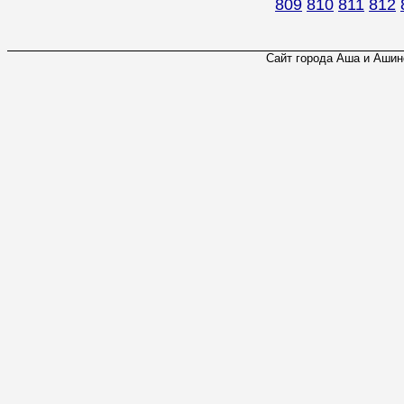
809
810
811
812
Сайт города Аша и Ашинс