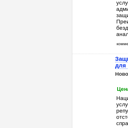
услу
адм
защи
Преи
безд
анал
комм
Защи
для 
Ново
Цена
Нац
услу
репу
отст
спра