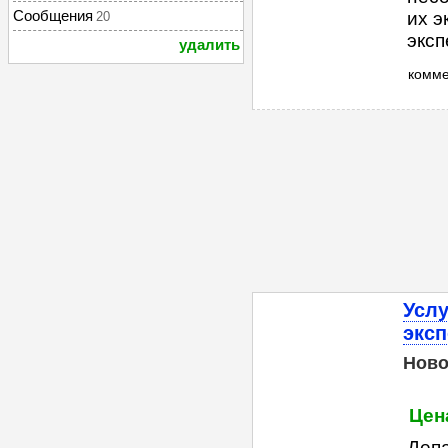
Сообщения
их 
20
эксп
удалить
комм
Услу
экс
Ново
Цена
Деп