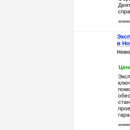
Деят
спра
комм
Эксп
в Н
Ново
Цена
Эксп
ключ
помо
обес
стан
прое
гаран
комм