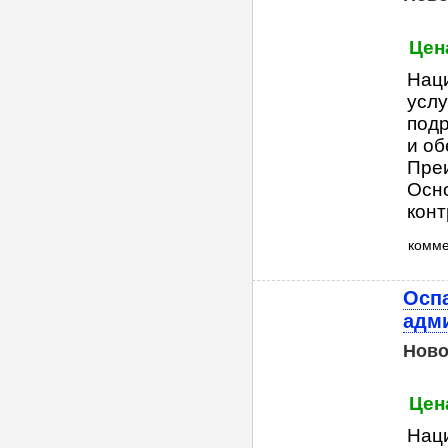
Цена
Нац
услу
под
и об
Преи
Осно
контр
комм
Оспа
адм
Ново
Цена
Нац