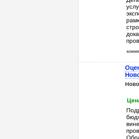
услу
эксп
рамк
стро
дока
пров
комм
Оце
Нов
Ново
Цена
Под
бюдж
вин
пров
Обр