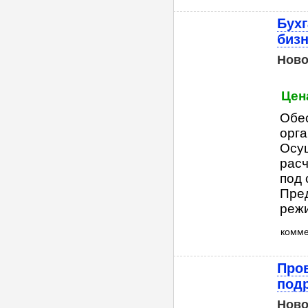
Бухг
биз
Ново
Цена
Обе
орг
Осущ
расч
под 
Пред
режи
комм
Пров
под
Ново