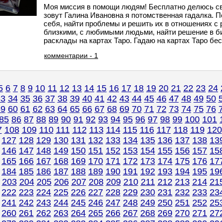
Моя миссия в помощи людям! Бесплатно делюсь с
зовут Галина Ивановна я потомственная гадалка. 
себя, найти проблемы и решить их в отношениях с
близкими, с любимыми людьми, найти решение в б
расклады на картах Таро. Гадаю на картах Таро бесп
комментарии - 1
5
6
7
8
9
10
11
12
13
14
15
16
17
18
19
20
21
22
23
24
33
34
35
36
37
38
39
40
41
42
43
44
45
46
47
48
49
50
59
60
61
62
63
64
65
66
67
68
69
70
71
72
73
74
75
76
85
86
87
88
89
90
91
92
93
94
95
96
97
98
99
100
101
7
108
109
110
111
112
113
114
115
116
117
118
119
120
127
128
129
130
131
132
133
134
135
136
137
138
13
146
147
148
149
150
151
152
153
154
155
156
157
15
165
166
167
168
169
170
171
172
173
174
175
176
17
184
185
186
187
188
189
190
191
192
193
194
195
19
203
204
205
206
207
208
209
210
211
212
213
214
21
222
223
224
225
226
227
228
229
230
231
232
233
23
241
242
243
244
245
246
247
248
249
250
251
252
25
260
261
262
263
264
265
266
267
268
269
270
271
27