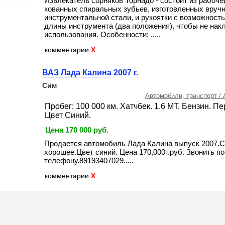
Извлекатель сорняков Торнадо - состоит из рабочей
кованных спиральных зубьев, изготовленных вруч
инструментальной стали, и рукоятки с возможност
длины инструмента (два положения), чтобы не накл
использования. Особенности: .....
комментарии
X
ВАЗ Лада Калина 2007 г.
Сим
Автомобили, транспорт /
Пробег: 100 000 км. Хатчбек. 1.6 MT. Бензин. П
Цвет Синий.
Цена
170 000
руб.
Продается автомобиль Лада Калина выпуск 2007.
хорошее.Цвет синий. Цена 170,000т.руб. Звонить по
телефону.89193407029.....
комментарии
X