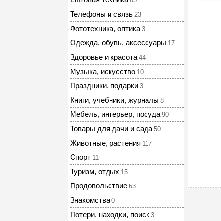
65
Телефоны и связь
23
Фототехника, оптика
3
Одежда, обувь, аксессуары
17
Здоровье и красота
44
Музыка, искусство
10
Праздники, подарки
3
Книги, учебники, журналы
8
Мебель, интерьер, посуда
90
Товары для дачи и сада
50
Животные, растения
117
Спорт
11
Туризм, отдых
15
Продовольствие
63
Знакомства
0
Потери, находки, поиск
3