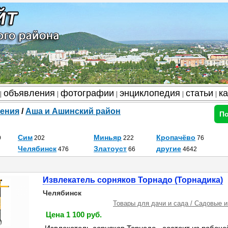
объявления
фотографии
энциклопедия
статьи
к
|
|
|
|
|
ения
/
Аша и Ашинский район
По
Сим
Миньяр
Кропачёво
9
202
222
76
Челябинск
Златоуст
другие
476
66
4642
Извлекатель сорняков Торнадо (Торнадика)
Челябинск
Товары для дачи и сада / Садовые 
Цена 1 100 руб.