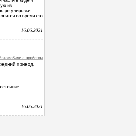
 части в виде 4
ную из
ью регулировки
онятся во время его
16.06.2021
 Автомобили с пробегом
ередний привод.
Состояние
16.06.2021