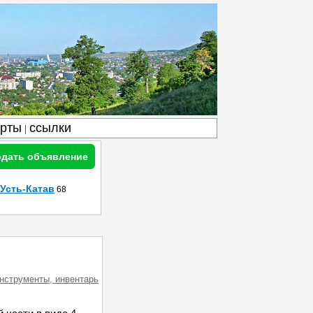
арты
ссылки
|
дать объявление
Усть-Катав
68
инструменты, инвентарь