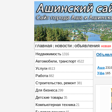
главная
новости
объявления
новая
|
|
Недвижимость
1316
Объявл
Автомобили, транспорт
4522
Аша
231
Услуги
4613
Уфа
165
Работа
882
Строительство, ремонт
381
Для бизнеса
299
Детские товары
35
Компьютерная техника
21
Бытовая техника