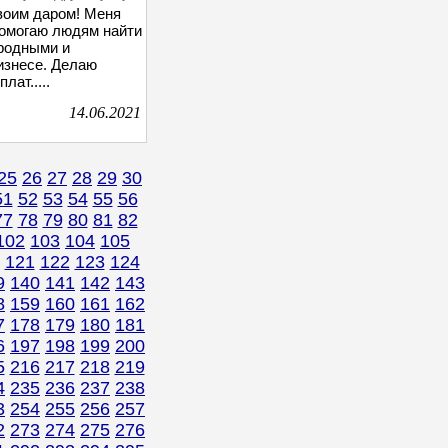
воим даром! Меня
Помогаю людям найти
 родными и
изнесе. Делаю
лат.....
14.06.2021
25
26
27
28
29
30
51
52
53
54
55
56
77
78
79
80
81
82
102
103
104
105
121
122
123
124
9
140
141
142
143
8
159
160
161
162
7
178
179
180
181
6
197
198
199
200
5
216
217
218
219
4
235
236
237
238
3
254
255
256
257
2
273
274
275
276