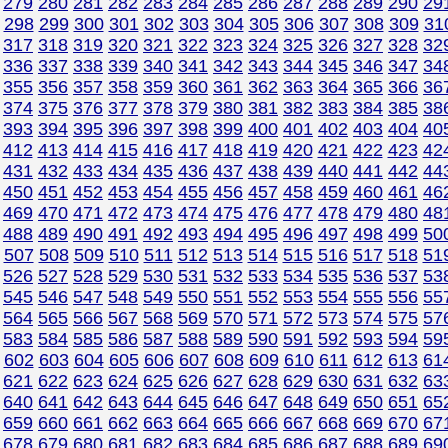
279
280
281
282
283
284
285
286
287
288
289
290
29
298
299
300
301
302
303
304
305
306
307
308
309
31
317
318
319
320
321
322
323
324
325
326
327
328
32
336
337
338
339
340
341
342
343
344
345
346
347
34
355
356
357
358
359
360
361
362
363
364
365
366
36
374
375
376
377
378
379
380
381
382
383
384
385
38
393
394
395
396
397
398
399
400
401
402
403
404
40
412
413
414
415
416
417
418
419
420
421
422
423
42
431
432
433
434
435
436
437
438
439
440
441
442
44
450
451
452
453
454
455
456
457
458
459
460
461
46
469
470
471
472
473
474
475
476
477
478
479
480
48
488
489
490
491
492
493
494
495
496
497
498
499
50
507
508
509
510
511
512
513
514
515
516
517
518
51
526
527
528
529
530
531
532
533
534
535
536
537
53
545
546
547
548
549
550
551
552
553
554
555
556
55
564
565
566
567
568
569
570
571
572
573
574
575
57
583
584
585
586
587
588
589
590
591
592
593
594
59
602
603
604
605
606
607
608
609
610
611
612
613
61
621
622
623
624
625
626
627
628
629
630
631
632
63
640
641
642
643
644
645
646
647
648
649
650
651
65
659
660
661
662
663
664
665
666
667
668
669
670
67
678
679
680
681
682
683
684
685
686
687
688
689
69